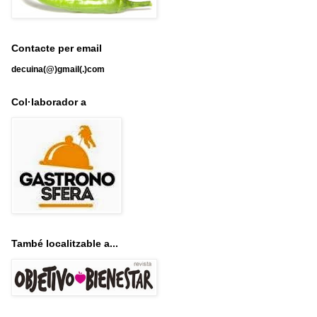
Contacte per email
decuina(@)gmail(.)com
Col·laborador a
També localitzable a...