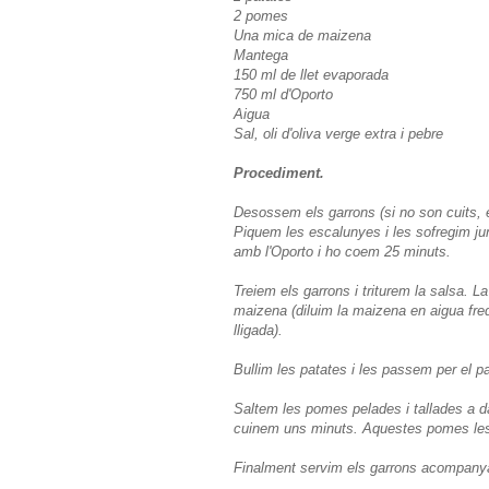
2 pomes
Una mica de maizena
Mantega
150 ml de llet evaporada
750 ml d'Oporto
Aigua
Sal, oli d'oliva verge extra i pebre
Procediment.
Desossem els garrons (si no son cuits, 
Piquem les escalunyes i les sofregim ju
amb l'Oporto i ho coem 25 minuts.
Treiem els garrons i triturem la salsa. 
maizena (diluim la maizena en aigua fred
lligada).
Bullim les patates i les passem per el 
Saltem les pomes pelades i tallades a d
cuinem uns minuts. Aquestes pomes les 
Finalment servim els garrons acompanyat