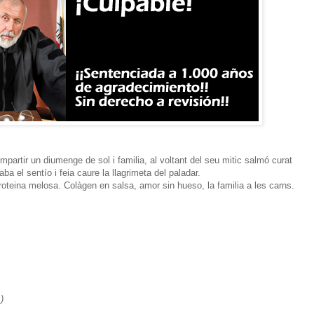
mpartir un diumenge de sol i familia, al voltant del seu mitic salmó curat
aba el sentío i feia caure la llagrimeta del paladar.
oteina melosa. Colàgen en salsa, amor sin hueso, la familia a les carns.
)