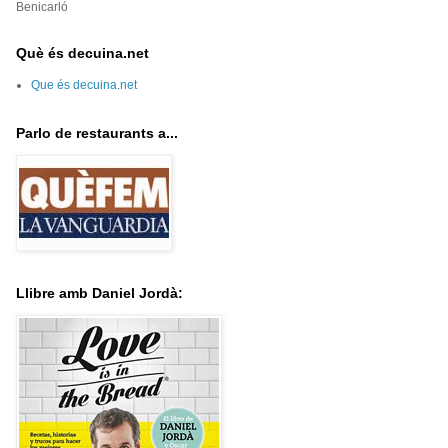
Benicarló
Què és decuina.net
Que és decuina.net
Parlo de restaurants a...
Llibre amb Daniel Jordà: