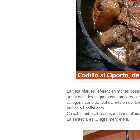
La tieta Mari és referent en moltes cos
saboroses. És el que passa amb les pers
categoria concreta del
comercio
i del
be
originals i sofisticats.
Culpable entre altres coses doncs, d'una p
La sentècia és.... agraïment etern.