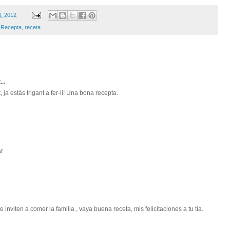
8, 2012
,
Recepta
,
receta
...
ja estàs trigant a fer-li! Una bona recepta.
ar
inviten a comer la familia , vaya buena receta, mis felicitaciones a tu tía.