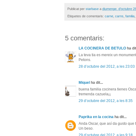
Publicat per
starbase
a
diumenge, d’octubre 2
Etiquetes de comentaris:
carne
,
carns
,
familia
5 comentaris:
LA COCINERA DE BETULO
ha dit
La teva tia es mereix un monument, 
Petons.
28 d’octubre del 2012, a les 23:03
Miquel
ha dit...
buena familia cocinera tienes Osc
tremenda cazuela¡¡
29 d’octubre del 2012, a les 8:35
Paprika en la cocina
ha dit...
Anda Oscar, que así da gusto que te 
Un beso.
29 d’octubre del 2012, a les 9:18