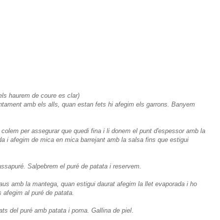
els haurem de coure es clar)
ntament amb els alls, quan estan fets hi afegim els garrons. Banyem
La colem per assegurar que quedi fina i li donem el punt d'espessor amb la
a i afegim de mica en mica barrejant amb la salsa fins que estigui
passapuré. Salpebrem el puré de patata i reservem.
aus amb la mantega, quan estigui daurat afegim la llet evaporada i ho
afegim al puré de patata.
s del puré amb patata i poma. Gallina de piel
.