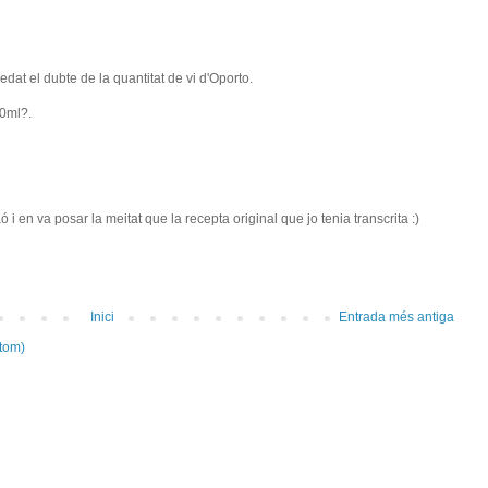
edat el dubte de la quantitat de vi d'Oporto.
50ml?.
aó i en va posar la meitat que la recepta original que jo tenia transcrita :)
Inici
Entrada més antiga
tom)