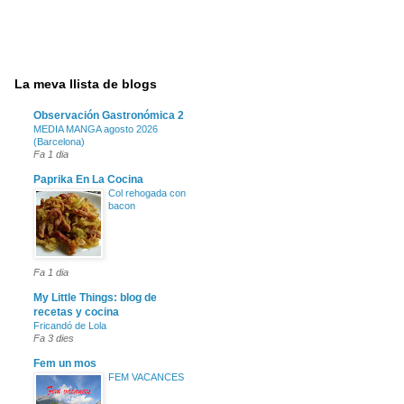
La meva llista de blogs
Observación Gastronómica 2
MEDIA MANGA agosto 2026
(Barcelona)
Fa 1 dia
Paprika En La Cocina
Col rehogada con
bacon
Fa 1 dia
My Little Things: blog de
recetas y cocina
Fricandó de Lola
Fa 3 dies
Fem un mos
FEM VACANCES