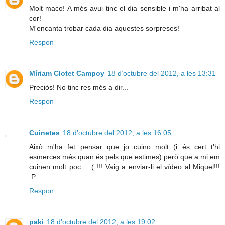
Molt maco! A més avui tinc el dia sensible i m'ha arribat al
cor!
M'encanta trobar cada dia aquestes sorpreses!
Respon
Míriam Clotet Campoy
18 d’octubre del 2012, a les 13:31
Preciós! No tinc res més a dir...
Respon
Cuinetes
18 d’octubre del 2012, a les 16:05
Això m'ha fet pensar que jo cuino molt (i és cert t'hi
esmerces més quan és pels que estimes) però que a mi em
cuinen molt poc... :( !!! Vaig a enviar-li el vídeo al Miquel!!!
:P
Respon
paki
18 d’octubre del 2012, a les 19:02