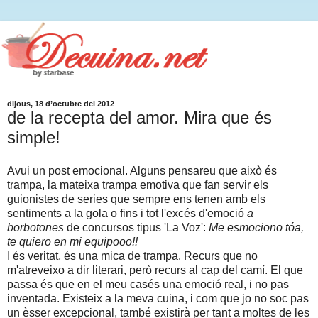
dijous, 18 d’octubre del 2012
de la recepta del amor. Mira que és
simple!
Avui un post emocional. Alguns pensareu que això és
trampa, la mateixa trampa emotiva que fan servir els
guionistes de series que sempre ens tenen amb els
sentiments a la gola o fins i tot l'excés d'emoció
a
borbotones
de concursos tipus 'La Voz':
Me esmociono tóa,
te quiero en mi equipooo!!
I és veritat, és una mica de trampa. Recurs que no
m'atreveixo a dir literari, però recurs al cap del camí. El que
passa és que en el meu casés una emoció real, i no pas
inventada. Existeix a la meva cuina, i com que jo no soc pas
un èsser excepcional, també existirà per tant a moltes de les