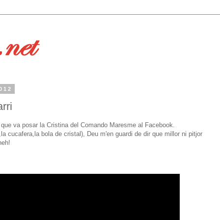
012
rri
eo que va posar la Cristina del Comando Maresme al Facebook.
la cucafera,la bola de cristal), Deu m'en guardi de dir que millor ni pitjor
heh!