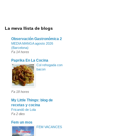
La meva llista de blogs
Observación Gastronómica 2
MEDIA MANGA agosto 2026
(Barcelona)
Fa 14 hores
Paprika En La Cocina
Col rehogada con
bacon
Fa 18 hores
My Little Things: blog de
recetas y cocina
Fricandó de Lola
Fa 2 dies
Fem un mos
FEM VACANCES