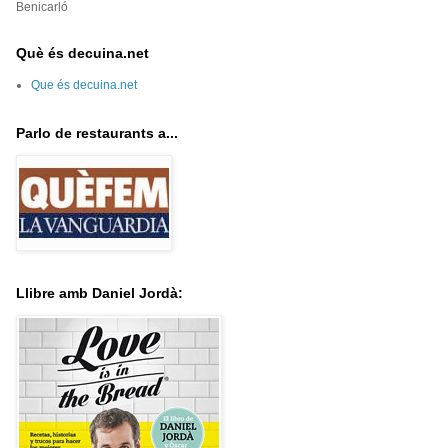
Benicarló
Què és decuina.net
Que és decuina.net
Parlo de restaurants a...
Llibre amb Daniel Jordà: