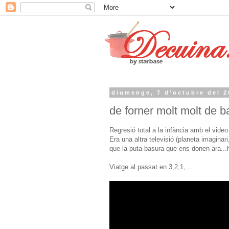
diumenge, 7 d’octubre del 2
de forner molt molt de ba
Regresió total a la infància amb el vid
Era una altra televisió (planeta imaginari,
que la puta basura que ens donen ara...
Viatge al passat en 3,2,1,...