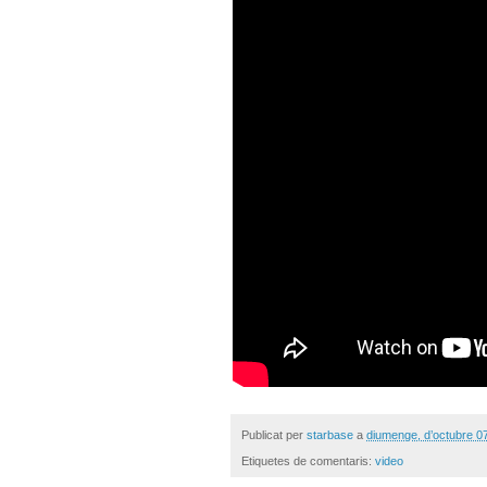
Publicat per
starbase
a
diumenge, d’octubre 0
Etiquetes de comentaris:
video