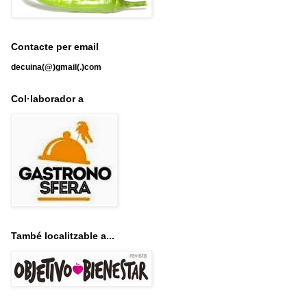
Contacte per email
decuina(@)gmail(.)com
Col·laborador a
També localitzable a...