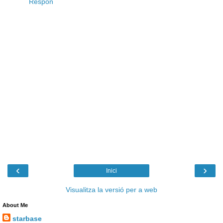
Respon
‹
›
Inici
Visualitza la versió per a web
About Me
starbase