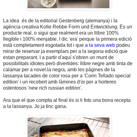
La idea és de la editorial Gestenberg (alemanya) i la
agència creativa Kolle Rebbe Form und Entwicklung. És un
producte real, o sigui que realment era un llibre 100%
llegible i 100% menjable. I dic 'era' perque la primera edició
està completament esgotada tot i que
a la seva web
podeu
mirar de reservar ja exemplars per a la segona edició que
estan preparant. I a partir d'aquí s'obren un munt de
possibilitats idiotes però divertides: llibre negre amb tinta de
calamar per a novel.la negra, amb les pàgines de la
lassanya tacades de color rosa per a 'Corin Tellado special
edition' i un recobert amb làmines d'or per a horteres
ostentosos 'new rich russian edition'.
Ara que el que compta al final és si li fots una bona recepta
a la lassanya. Jo ja tinc gana.