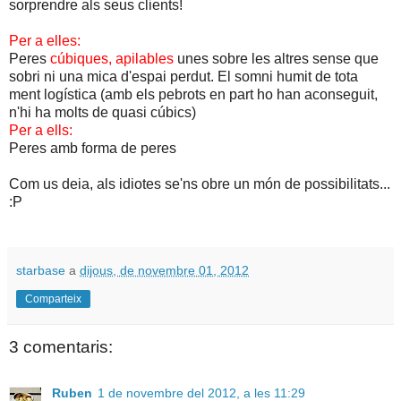
sorprendre als seus clients!
Per a elles:
Peres
cúbiques, apilables
unes sobre les altres sense que
sobri ni una mica d'espai perdut. El somni humit de tota
ment logística (amb els pebrots en part ho han aconseguit,
n'hi ha molts de quasi cúbics)
Per a ells:
Peres amb forma de peres
Com us deia, als idiotes se'ns obre un món de possibilitats...
:P
starbase
a
dijous, de novembre 01, 2012
Comparteix
3 comentaris:
Ruben
1 de novembre del 2012, a les 11:29