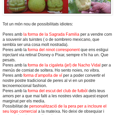
Tot un món nou de possibilitats idiotes:
Peres amb
la forma de la Sagrada Familia
per a vendre com
a souvenir als tuirstes ( o de sombrero mexicano, que
sembla ser una cosa molt nostrada).
Peres amb la
forma del ninot corresponent
que ens estigui
injectant via retinal Disney o Pixar, sempre n'hi ha un. Que
pesats.
Peres amb la
forma de la cigaleta (je!) de Nacho Vidal
per a
menús de comiat de soltera. Ho sento noies, no vibra.
Peres amb
forma d'ampolla de ví
per a poder convertir el
nostre postre tradicional de peres al vi en un postre
tecnoemocional fashion.
Peres amb la
forma del escut del club de futbòl
dels teus
amors per a que mai falti a les nostres vides aquest esport
marginat per els media.
Possibilitat de
personalització de la pera per a incloure el
seu logo comercial
a la mateixa. No deixi de obsequiar i