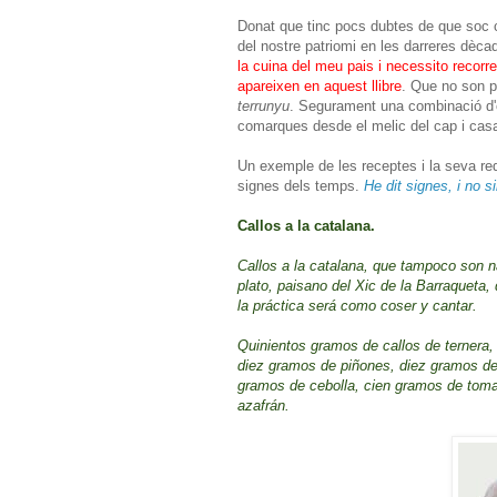
Donat que tinc pocs dubtes de que soc c
del nostre patriomi en les darreres dèca
la cuina del meu pais i necessito recorr
apareixen en aquest llibre
. Que no son p
terrunyu
. Segurament una combinació d'o
comarques desde el melic del cap i casal
Un exemple de les receptes i la seva re
signes dels temps.
He dit signes, i no s
Callos a la catalana.
Callos a la catalana, que tampoco son n
plato, paisano del Xic de la Barraqueta, q
la práctica será como coser y cantar.
Quinientos gramos de callos de ternera
diez gramos de piñones, diez gramos de
gramos de cebolla, cien gramos de tomate
azafrán.