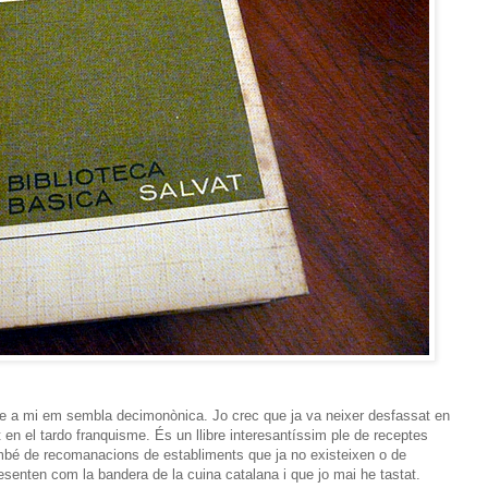
que a mi em sembla decimonònica. Jo crec que ja va neixer desfassat en
t en el tardo franquisme. És un llibre interesantíssim ple de receptes
ambé de recomanacions de establiments que ja no existeixen o de
resenten com la bandera de la cuina catalana i que jo mai he tastat.