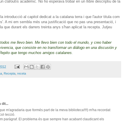
 un clafoutís acadèmic. No ho esperava trobar en un llibre descriptiu de la
 introducció al capitol dedicat a la catalana terra i que l'autor titula com
es'. A mi em sembla més una justificació que no pas una presentació, i
ue durant els darrers treinta anys s'han aplicat la recepta. Jutjeu
odos me llevo bien. Me llevo bien con todo el mundo, y creo haber
vivencia, que consiste en no transformar un diálogo en una discusión y
 Repito que tengo muchos amigos catalanes.
 2012
na
,
Recepta
,
receta
 dit...
ou que m'agradaria que formés part de la meva biblioteca!!!!) m'ha recordat
ol·lecció.
ltim paràgraf. El problema és que sempre han acabant claudicant els