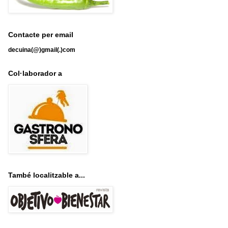
Contacte per email
decuina(@)gmail(.)com
Col·laborador a
També localitzable a...