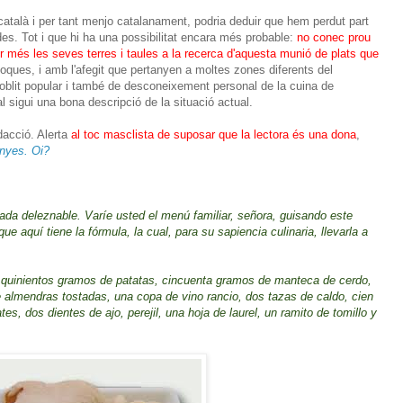
atalà i per tant menjo catalanament, podria deduir que hem perdut part
des. Tot i que hi ha una possibilitat encara més probable:
no conec prou
er més les seves terres i taules a la recerca d'aquesta munió de plats que
oques, i amb l'afegit que pertanyen a moltes zones diferents del
blit popular i també de desconeixement personal de la cuina de
 sigui una bona descripció de la situació actual.
dacció. Alerta
al toc masclista de suposar que la lectora és una dona
,
inyes. Oi?
ada deleznable. Varíe usted el menú familiar, señora, guisando este
ue aquí tiene la fórmula, la cual, para su sapiencia culinaria, llevarla a
, quinientos gramos de patatas, cincuenta gramos de manteca de cerdo,
 almendras tostadas, una copa de vino rancio, dos tazas de caldo, cien
s, dos dientes de ajo, perejil, una hoja de laurel, un ramito de tomillo y