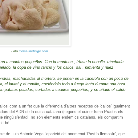
Foto
merca2bellvitge.com
tan a cuadros pequeños. Con la manteca , fríase la cebolla, trinchada
elado, la copa de vino rancio y los callos, sal , pimienta y nuez
lmendras, machacadas al mortero, se ponen en la cacerola con un poco de
, el laurel y el tomillo, cociéndolo todo a fuego lento durante una hora.
han patatas peladas, cortadas a cuadros pequeños, y se añade el caldo
llos' com a un fet que la diferència d'altres receptes de 'callos' igualment
dors del ADN de la cuina catalana (segons el cuiner Isma Prados els
. Que ningú s'enfadi: no són elements endèmics catalans, els compartim
lt bé.
ibre de Luis Antonio Vega l'aparició del anomenat 'Pastís llemosín', que