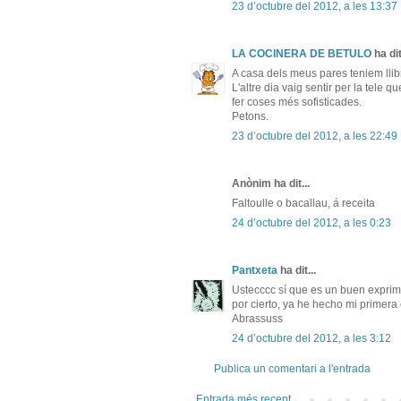
23 d’octubre del 2012, a les 13:37
LA COCINERA DE BETULO
ha dit
A casa dels meus pares teniem llib
L'altre dia vaig sentir per la tele 
fer coses més sofisticades.
Petons.
23 d’octubre del 2012, a les 22:49
Anònim ha dit...
Faltoulle o bacallau, á receita
24 d’octubre del 2012, a les 0:23
Pantxeta
ha dit...
Ustecccc sí que es un buen exprimid
por cierto, ya he hecho mi primera 
Abrassuss
24 d’octubre del 2012, a les 3:12
Publica un comentari a l'entrada
Entrada més recent