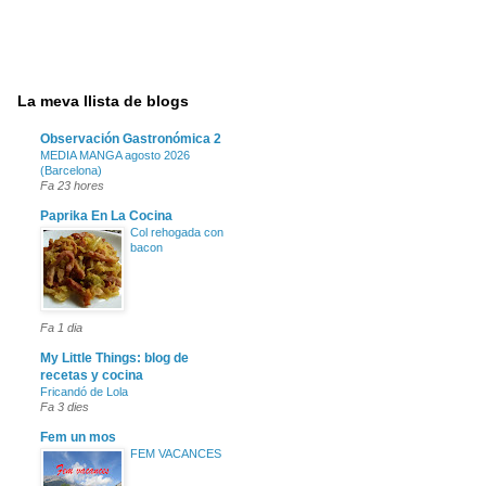
La meva llista de blogs
Observación Gastronómica 2
MEDIA MANGA agosto 2026
(Barcelona)
Fa 23 hores
Paprika En La Cocina
Col rehogada con
bacon
Fa 1 dia
My Little Things: blog de
recetas y cocina
Fricandó de Lola
Fa 3 dies
Fem un mos
FEM VACANCES