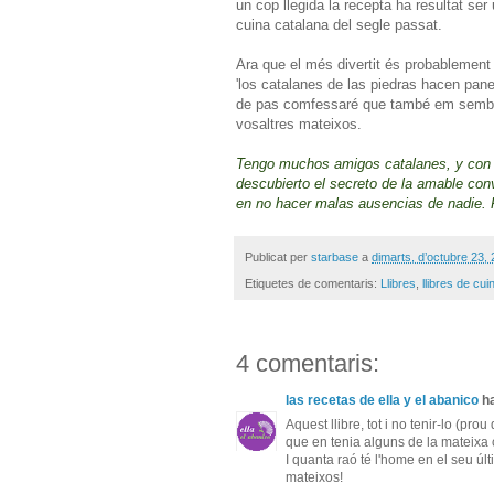
un cop llegida la recepta ha resultat ser
cuina catalana del segle passat.
Ara que el més divertit és probablement la
'los catalanes de las piedras hacen pan
de pas comfessaré que també em sembla q
vosaltres mateixos.
Tengo muchos amigos catalanes, y con t
descubierto el secreto de la amable con
en no hacer malas ausencias de nadie.
Publicat per
starbase
a
dimarts, d’octubre 23,
Etiquetes de comentaris:
Llibres
,
llibres de cui
4 comentaris:
las recetas de ella y el abanico
ha
Aquest llibre, tot i no tenir-lo (pr
que en tenia alguns de la mateixa c
I quanta raó té l'home en el seu ú
mateixos!