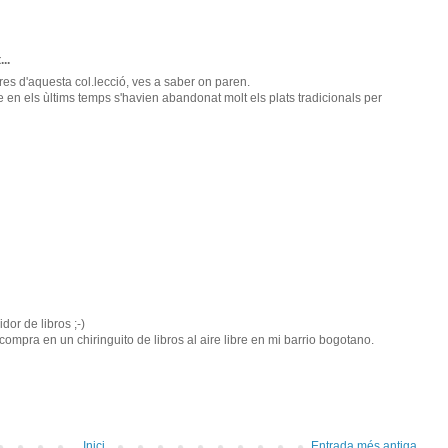
...
res d'aquesta col.lecció, ves a saber on paren.
que en els ùltims temps s'havien abandonat molt els plats tradicionals per
or de libros ;-)
compra en un chiringuito de libros al aire libre en mi barrio bogotano.
Inici
Entrada més antiga