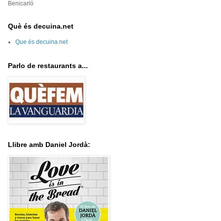
Benicarló
Què és decuina.net
Que és decuina.net
Parlo de restaurants a...
Llibre amb Daniel Jordà: