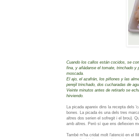
Cuando los callos están cocidos, se cor
fina, y añádanse el tomate, trinchado y p
moscada.
El ajo, el azafrán, los piñones y las a
perejil trinchado, dos cucharadas de agua
Veinte minutos antes de retirarlo se ec
hirviendo.
La picada apareix dins la recepta dels 'ca
bones. La picada és una dels tres marca
altres dos serien el sofregit i el brou)
amb altres. Però sí que ens defiexien mo
També m'ha cridat molt l'atenció en el ll