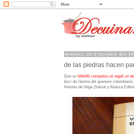
dimarts, 23 d’octubre del 2
de las piedras hacen pa
Que un
bibliòfil compulsiu
et regali un d
bocí de l'ànima del guerrero colombiano,
Antonio de Vega (Salvat y Alianza Editor