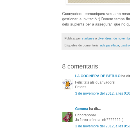
Guanyadors, comuniqueu-vos amb nosaltr
gestionar la invitació :) Donem temps fi
dels suplents per a assegurar que no que
Publicat per
starbase
a
divendres, de novembr
Etiquetes de comentaris:
ada parellada
,
gastro
8 comentaris:
LA COCINERA DE BETULO
ha dit
Felicitats als guanyadors!
Petons.
3 de novembre del 2012, a les 0:0
Gemma
ha dit...
Enhorabona!
Ja fareu crònica, eh??????? :)
3 de novembre del 2012, a les 9:5