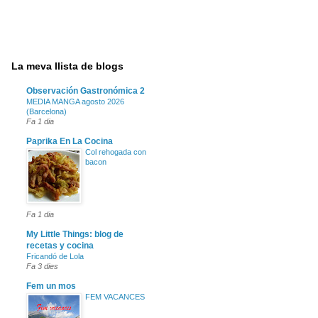
La meva llista de blogs
Observación Gastronómica 2
MEDIA MANGA agosto 2026
(Barcelona)
Fa 1 dia
Paprika En La Cocina
Col rehogada con
bacon
Fa 1 dia
My Little Things: blog de
recetas y cocina
Fricandó de Lola
Fa 3 dies
Fem un mos
FEM VACANCES