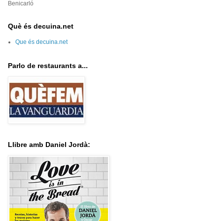
Benicarló
Què és decuina.net
Que és decuina.net
Parlo de restaurants a...
Llibre amb Daniel Jordà: