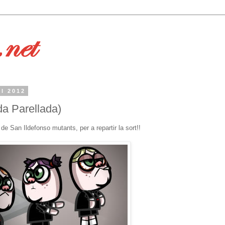
el 2012
da Parellada)
de San Ildefonso mutants, per a repartir la sort!!