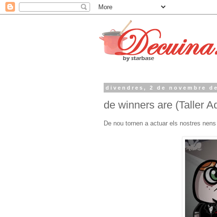
divendres, 2 de novembre d
de winners are (Taller A
De nou tornen a actuar els nostres nens 