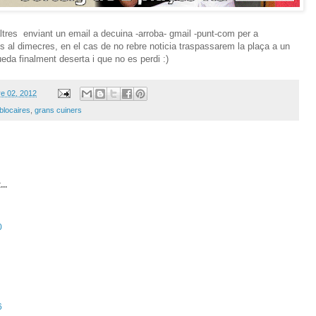
es enviant un email a decuina -arroba- gmail -punt-com per a
ns al dimecres, en el cas de no rebre noticia traspassarem la plaça a un
da finalment deserta i que no es perdi :)
e 02, 2012
blocaires
,
grans cuiners
...
0
6