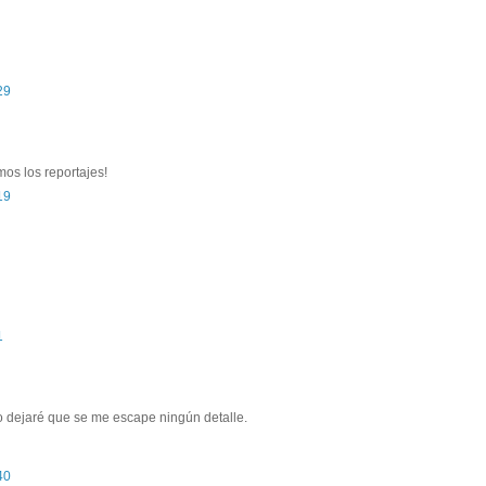
29
mos los reportajes!
19
1
o dejaré que se me escape ningún detalle.
40