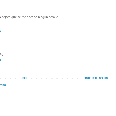
o dejaré que se me escape ningún detalle.
41
d@s
8
Inici
Entrada més antiga
tom)