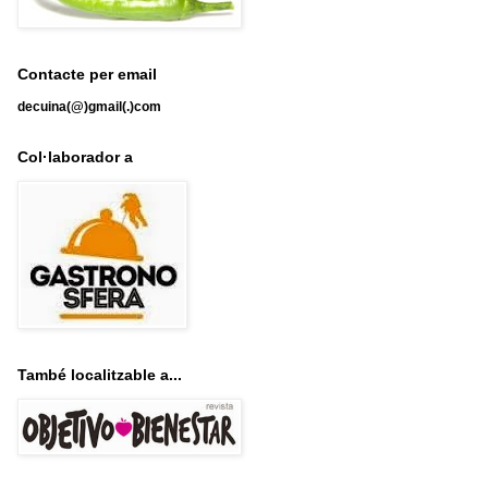
Contacte per email
decuina(@)gmail(.)com
Col·laborador a
També localitzable a...