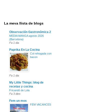
La meva llista de blogs
Observación Gastronómica 2
MEDIA MANGA agosto 2026
(Barcelona)
Fa 1 dia
Paprika En La Cocina
Col rehogada con
bacon
Fa 1 dia
My Little Things: blog de
recetas y cocina
Fricandó de Lola
Fa 3 dies
Fem un mos
FEM VACANCES