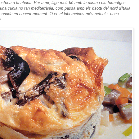
estona a la aboca. Per a mi, lliga molt bé amb la pasta i els formatges,
na cunia no tan mediterrània, com passa amb els risotti del nord d'Italia
arraconada en aquest moment. O en el.laboracions més actuals, unes
?