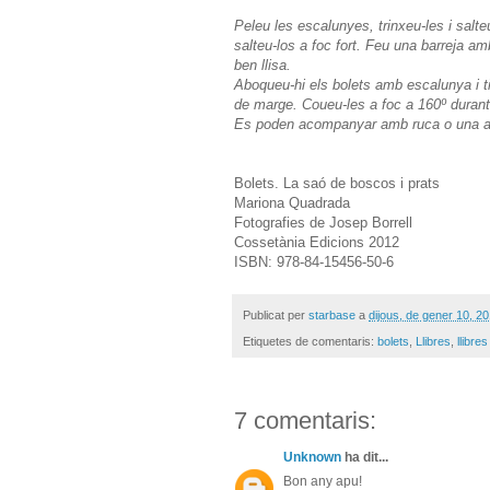
Peleu les escalunyes, trinxeu-les i salte
salteu-los a foc fort. Feu una barreja a
ben llisa.
Aboqueu-hi els bolets amb escalunya i ti
de marge. Coueu-les a foc a 160º durant
Es poden acompanyar amb ruca o una a
Bolets. La saó de boscos i prats
Mariona Quadrada
Fotografies de Josep Borrell
Cossetània Edicions 2012
ISBN: 978-84-15456-50-6
Publicat per
starbase
a
dijous, de gener 10, 2
Etiquetes de comentaris:
bolets
,
Llibres
,
llibre
7 comentaris:
Unknown
ha dit...
Bon any apu!