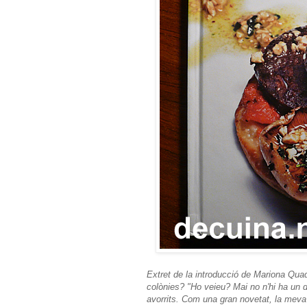
Extret de l
a introducció de Mariona Qua
colònies? "Ho veieu? Mai no n'hi ha un de 
avorrits. Com una gran novetat, la meva 