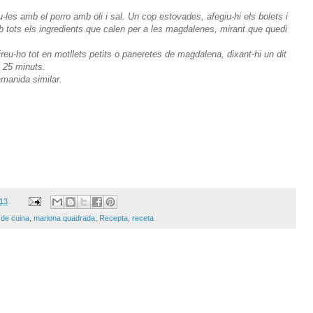
u-les amb el porro amb oli i sal. Un cop estovades, afegiu-hi els bolets i
mb tots els ingredients que calen per a les magdalenes, mirant que quedi
reu-ho tot en motllets petits o paneretes de magdalena, dixant-hi un dit
 25 minuts.
manida similar.
013
s de cuina
,
mariona quadrada
,
Recepta
,
receta