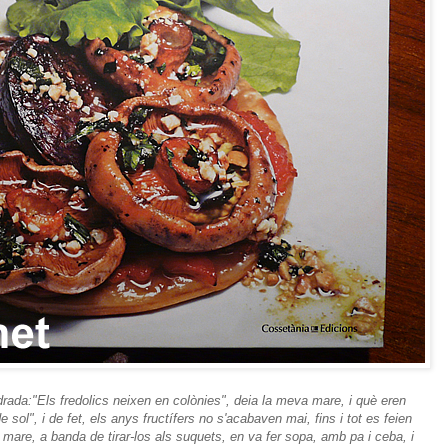
drada:
"Els fredolics
neixen en colònies", deia la meva mare, i què eren
sol", i de fet, els anys fructífers no s'acabaven mai, fins i tot es feien
mare, a banda de tirar-los als suquets, en va fer sopa, amb pa i ceba, i