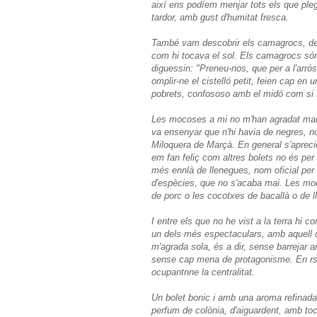
així ens podíem menjar tots els que pleg
tardor, amb gust d'humitat fresca.
També vam descobrir els camagrocs, de 
com hi tocava el sol. Els camagrocs són
diguessin: "Preneu-nos, que per a l'arrós n
omplir-ne el cistelló petit, feien cap en
pobrets, confososo amb el midó com si 
Les mocoses a mi no m'han agradat mai,
va ensenyar que n'hi havia de negres, no
Miloquera de Marçà. En general s'apreci
em fan feliç com altres bolets no és pe
més ennlà de llenegues, nom oficial per d
d'espècies, que no s'acaba mai. Les m
de porc o les cocotxes de bacallà o de l
I entre els que no he vist a la terra hi 
un dels més espectaculars, amb aquell c
m'agrada sola, és a dir, sense barrejar a
sense cap mena de protagonisme. En rst
ocupantnne la centralitat.
Un bolet bonic i amb una aroma refinada 
perfum de colònia, d'aiguardent, amb toc