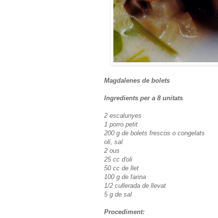
Magdalenes de bolets
Ingredients per a 8 unitats
2 escalunyes
1 porro petit
200 g de bolets frescos o congelats
oli, sal
2 ous
25 cc d'oli
50 cc de llet
100 g de farina
1/2 cullerada de llevat
5 g de sal
Procediment: