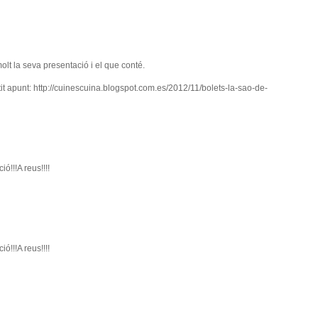
lt la seva presentació i el que conté.
it apunt: http://cuinescuina.blogspot.com.es/2012/11/bolets-la-sao-de-
ó!!!A reus!!!!
ó!!!A reus!!!!