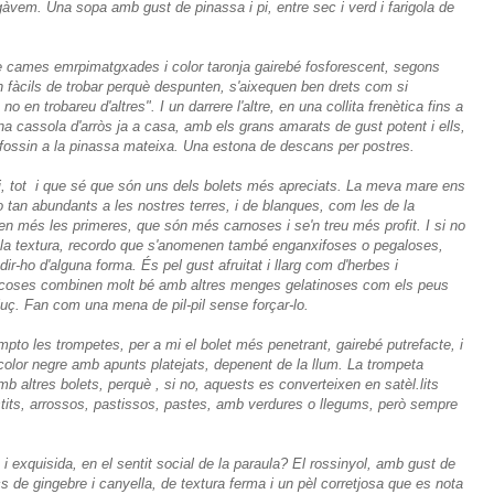
àvem. Una sopa amb gust de pinassa i pi, entre sec i verd i farigola de
cames emrpimatgxades i color taronja gairebé fosforescent, segons
 fàcils de trobar perquè despunten, s'aixequen ben drets com si
o en trobareu d'altres". I un darrere l'altre, en una collita frenètica fins a
 una cassola d'arròs ja a casa, amb els grans amarats de gust potent i ells,
fossin a la pinassa mateixa. Una estona de descans per postres.
 tot i que sé que són uns dels bolets més apreciats. La meva mare ens
 tan abundants a les nostres terres, i de blanques, com les de la
en més les primeres, que són més carnoses i se'n treu més profit. I si no
r la textura, recordo que s'anomenen també enganxifoses o pegaloses,
ir-ho d'alguna forma. És pel gust afruitat i llarg com d'herbes i
ocoses combinen molt bé amb altres menges gelatinoses com els peus
luç. Fan com una mena de pil-pil sense forçar-lo.
compto les trompetes, per a mi el bolet més penetrant, gairebé putrefacte, i
olor negre amb apunts platejats, depenent de la llum. La trompeta
mb altres bolets, perquè , si no, aquests es converteixen en satèl.lits
its, arrossos, pastissos, pastes, amb verdures o llegums, però sempre
i exquisida, en el sentit social de la paraula? El rossinyol, amb gust de
s de gingebre i canyella, de textura ferma i un pèl corretjosa que es nota