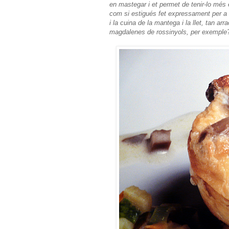
en mastegar i et permet de tenir-lo més 
com si estigués fet expressament per a u
i la cuina de la mantega i la llet, tan 
magdalenes de rossinyols, per exemple