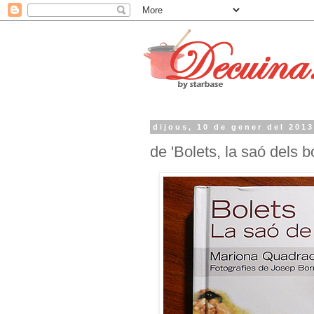
dijous, 10 de gener del 201
de 'Bolets, la saó dels