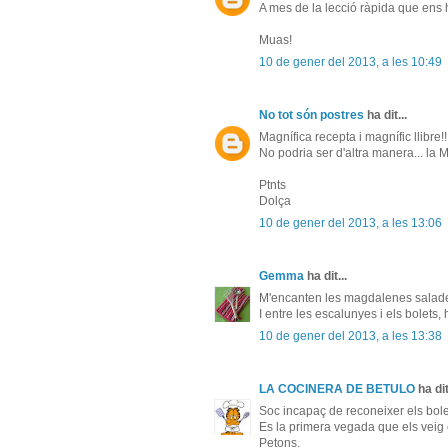
A mes de la lecció ràpida que ens
Muas!
10 de gener del 2013, a les 10:49
No tot són postres
ha dit...
Magnífica recepta i magnífic llibre!!
No podria ser d'altra manera... la 
Ptnts
Dolça
10 de gener del 2013, a les 13:06
Gemma
ha dit...
M'encanten les magdalenes salades, 
I entre les escalunyes i els bolets
10 de gener del 2013, a les 13:38
LA COCINERA DE BETULO
ha dit
Soc incapaç de reconeixer els bole
Es la primera vegada que els veig
Petons.