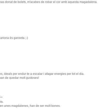
 has donat de bolets, m'acabes de robar el cor amb aquesta magadalena.
Mariona és ganxeta ;-)
ideals per endur-te a escalar i afagar energies per tot el dia.
, han de quedar molt gustoses!
...
ts.
 en unes magdalenes, han de ser molt bones.