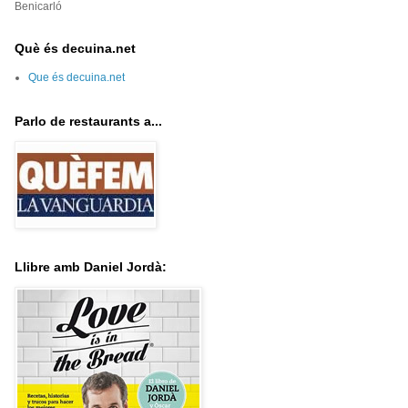
Benicarló
Què és decuina.net
Que és decuina.net
Parlo de restaurants a...
Llibre amb Daniel Jordà: