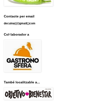
Contacte per email
decuina(@)gmail(.)com
Col·laborador a
També localitzable a...