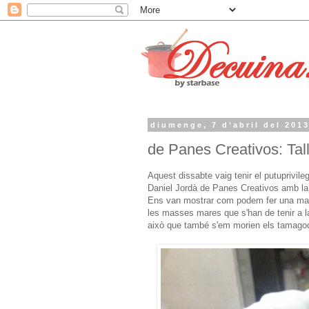
diumenge, 7 d’abril del 201
de Panes Creativos: Tal
Aquest dissabte vaig tenir el putuprivile
Daniel Jordà de Panes Creativos amb la 
Ens van mostrar com podem fer una mas
les masses mares que s'han de tenir a la
això que també s'em morien els tamagoc