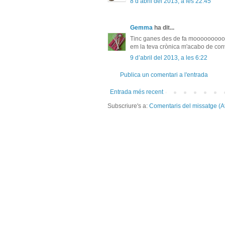
8 d’abril del 2013, a les 22:45
Gemma
ha dit...
Tinc ganes des de fa moooooooooo
em la teva crònica m'acabo de co
9 d’abril del 2013, a les 6:22
Publica un comentari a l'entrada
Entrada més recent
Subscriure's a:
Comentaris del missatge (A