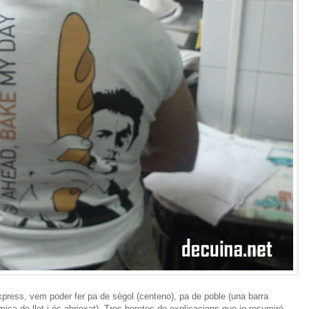
ress, vem poder fer pa de sègol (centeno), pa de poble (una barra
mica de llet i és abrioxat). Tres horetes de explicacions que jo resumiré