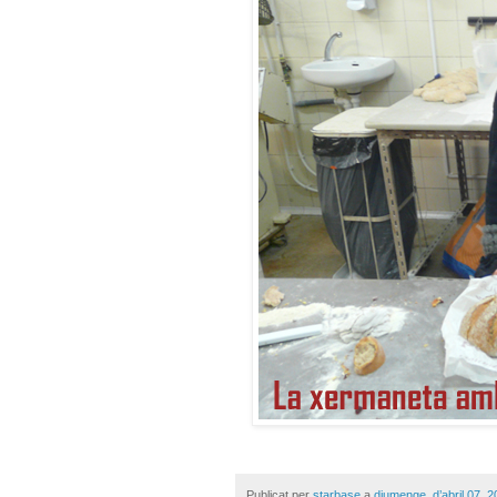
Publicat per
starbase
a
diumenge, d’abril 07, 