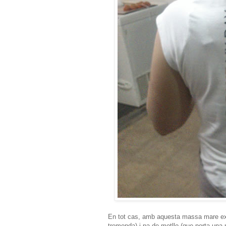
En tot cas, amb aquesta massa mare exp
tremenda) i pa de motllo (que porta una 