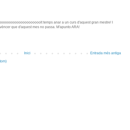
ooooooooooooooooooolt temps anar a un curs d'aquest gran mestre! I
nvèncer que d'aquest mes no passa. M'apunto ARA!
Inici
Entrada més antiga
tom)