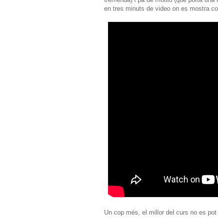
en tres minuts de video on es mostra com
Un cop més, el millor del curs no es po