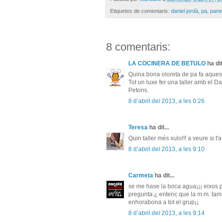
Etiquetes de comentaris:
daniel jordà
,
pa
,
pane
8 comentaris:
LA COCINERA DE BETULO
ha dit
Quina bona oloreta de pa fa aquest
Tot un luxe fer una taller amb el Da
Petons.
8 d’abril del 2013, a les 0:26
Teresa
ha dit...
Quin taller més xulo!!! a veure si 
8 d’abril del 2013, a les 9:10
Carmeta
ha dit...
se me hase la boca agua¡¡¡ eixos 
pregunta:¿ entenc que la m.m. tam
enhorabona a tot el grup¡¡
8 d’abril del 2013, a les 9:14