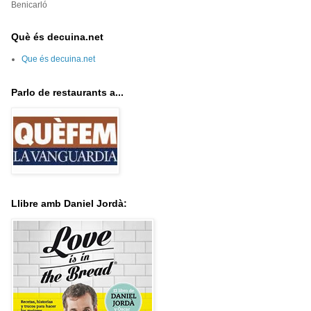
Benicarló
Què és decuina.net
Que és decuina.net
Parlo de restaurants a...
Llibre amb Daniel Jordà: