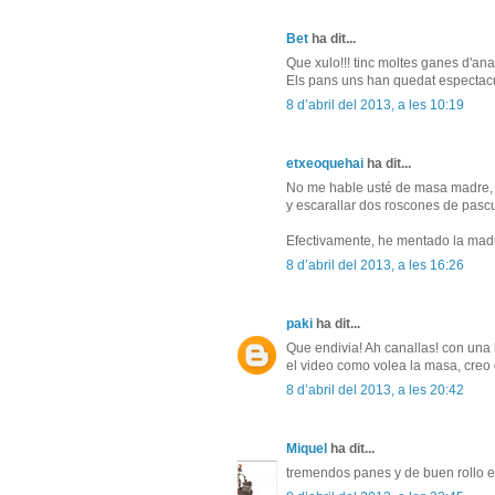
Bet
ha dit...
Que xulo!!! tinc moltes ganes d'ana
Els pans uns han quedat espectacul
8 d’abril del 2013, a les 10:19
etxeoquehai
ha dit...
No me hable usté de masa madre, 
y escarallar dos roscones de pasc
Efectivamente, he mentado la madre
8 d’abril del 2013, a les 16:26
paki
ha dit...
Que endivia! Ah canallas! con un
el video como volea la masa, creo
8 d’abril del 2013, a les 20:42
Miquel
ha dit...
tremendos panes y de buen rollo el