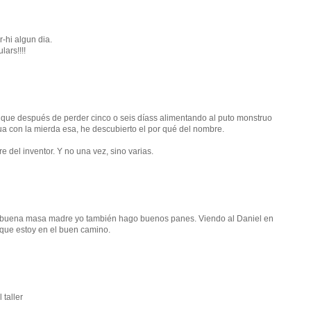
r-hi algun dia.
ars!!!!
que después de perder cinco o seis díass alimentando al puto monstruo
ua con la mierda esa, he descubierto el por qué del nombre.
 del inventor. Y no una vez, sino varias.
a buena masa madre yo también hago buenos panes. Viendo al Daniel en
 que estoy en el buen camino.
 taller