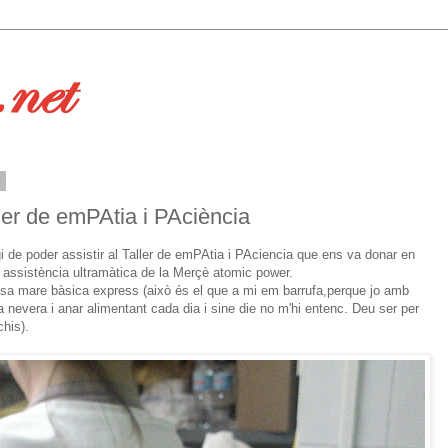
3
ler de emPAtia i PAciència
gi de poder assistir al Taller de emPAtia i PAciencia que ens va donar en
assistència ultramàtica de la Merçè atomic power.
a mare bàsica express (això és el que a mi em barrufa,perque jo amb
 nevera i anar alimentant cada dia i sine die no m'hi entenc. Deu ser per
his).