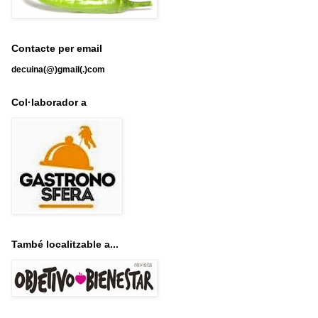
Contacte per email
decuina(@)gmail(.)com
Col·laborador a
També localitzable a...