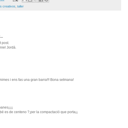
s creativos
,
taller
...
 post.
niel Jordà.
t'animes i ens fas una gran barra!!! Bona setmana!
panes¡¡¡¡
bé es de centeno ?,per la compactació que porta¡¡