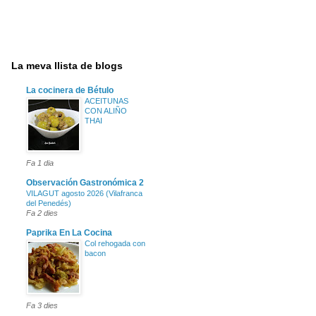
La meva llista de blogs
La cocinera de Bétulo
ACEITUNAS
CON ALIÑO
THAI
Fa 1 dia
Observación Gastronómica 2
VILAGUT agosto 2026 (Vilafranca
del Penedés)
Fa 2 dies
Paprika En La Cocina
Col rehogada con
bacon
Fa 3 dies