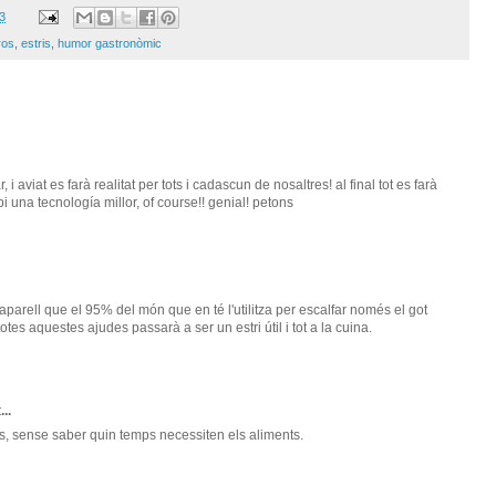
13
ros
,
estris
,
humor gastronòmic
 aviat es farà realitat per tots i cadascun de nosaltres! al final tot es farà
bi una tecnología millor, of course!! genial! petons
 aparell que el 95% del món que en té l'utilitza per escalfar només el got
totes aquestes ajudes passarà a ser un estri útil i tot a la cuina.
...
uts, sense saber quin temps necessiten els aliments.