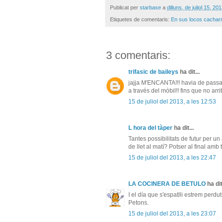
Publicat per
starbase
a
dilluns, de juliol 15, 20
Etiquetes de comentaris:
En sus locos cachar
3 comentaris:
trifasic de baileys
ha dit...
jajja M'ENCANTA!!! havia de passar, i
a través del mòbil!! fins que no arri
15 de juliol del 2013, a les 12:53
L hora del tàper
ha dit...
Tantes possibilitats de futur per un
de llet al matí? Potser al final amb 
15 de juliol del 2013, a les 22:47
LA COCINERA DE BETULO
ha dit
I el día que s'espatlli estrem perd
Petons.
15 de juliol del 2013, a les 23:07