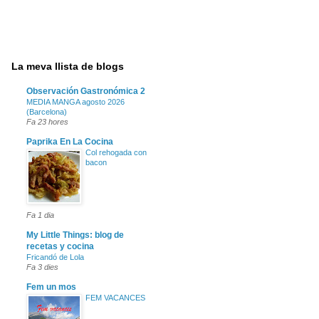
La meva llista de blogs
Observación Gastronómica 2
MEDIA MANGA agosto 2026
(Barcelona)
Fa 23 hores
Paprika En La Cocina
Col rehogada con
bacon
Fa 1 dia
My Little Things: blog de
recetas y cocina
Fricandó de Lola
Fa 3 dies
Fem un mos
FEM VACANCES