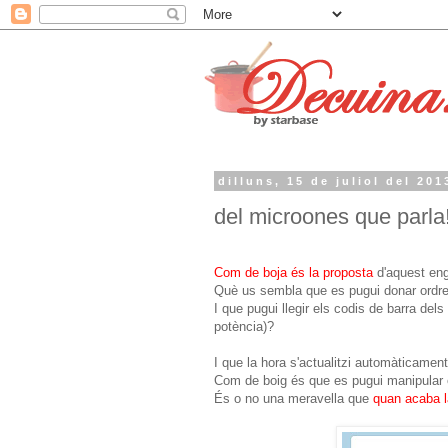
dilluns, 15 de juliol del 201
del microones que parla
Com de boja és la proposta
d'aquest eng
Què us sembla que es pugui donar ordre
I que pugui llegir els codis de barra de
potència)?
I que la hora s'actualitzi automàticament
Com de boig és que es pugui manipular e
És o no una meravella que
quan acaba l