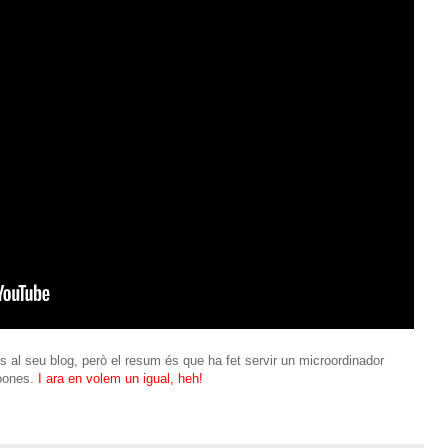
s al seu blog, però el resum és que ha fet servir un microordinador
oones.
I ara en volem un igual, heh!