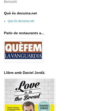
Benicarló
Què és decuina.net
Que és decuina.net
Parlo de restaurants a...
Llibre amb Daniel Jordà: