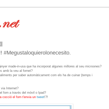
3
!! #Megustaloquierolonecesito.
inyer made-in-usa que ha incorporat algunes millores al seu microones?
s amb la veu al fornet?
ls aliments per saber automàticament com els ha de cuinar (temps i
 via Internet?
l forn a través del mòvil o Ipad?
a cocció el forn t'envia un
tweet
!?!