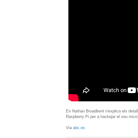
En Nathan Broadbent n'explica els detall
Raspberry Pi per a hackejar el seu micr
Via
abc.es