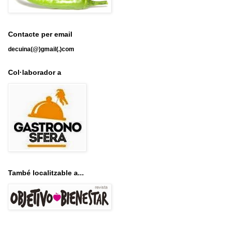
Contacte per email
decuina(@)gmail(.)com
Col·laborador a
També localitzable a...