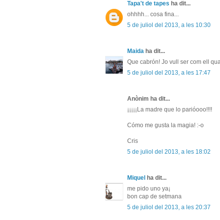
Tapa't de tapes
ha dit...
ohhhh... cosa fina...
5 de juliol del 2013, a les 10:30
Maida
ha dit...
Que cabrón! Jo vull ser com ell qua
5 de juliol del 2013, a les 17:47
Anònim ha dit...
¡¡¡¡¡La madre que lo parióooo!!!!
Cómo me gusta la magia! :-o
Cris
5 de juliol del 2013, a les 18:02
Miquel
ha dit...
me pido uno ya¡
bon cap de setmana
5 de juliol del 2013, a les 20:37