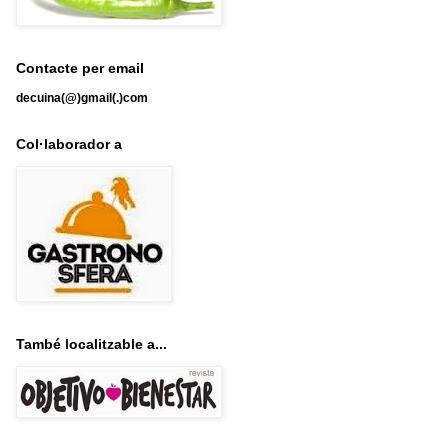
Contacte per email
decuina(@)gmail(.)com
Col·laborador a
També localitzable a...