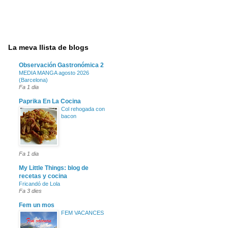
La meva llista de blogs
Observación Gastronómica 2
MEDIA MANGA agosto 2026
(Barcelona)
Fa 1 dia
Paprika En La Cocina
Col rehogada con
bacon
Fa 1 dia
My Little Things: blog de
recetas y cocina
Fricandó de Lola
Fa 3 dies
Fem un mos
FEM VACANCES