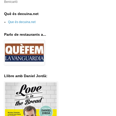
Benicarló
Què és decuina.net
Que és decuina.net
Parlo de restaurants a...
Llibre amb Daniel Jordà: