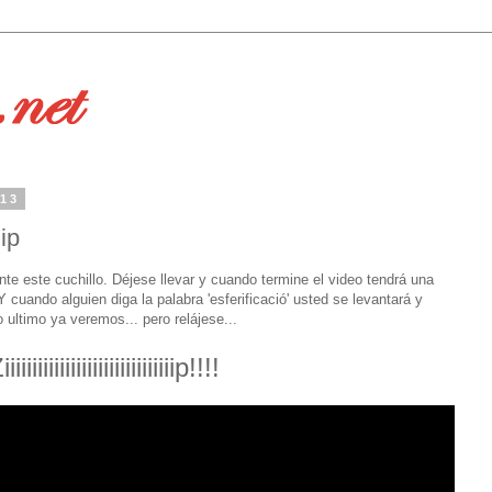
013
ip
nte este cuchillo. Déjese llevar y cuando termine el video tendrá una
 cuando alguien diga la palabra 'esferificació' usted se levantará y
ultimo ya veremos... pero relájese...
iiiiiiiiiiiiiiiiiiiiiiiiiiiiiip!!!!