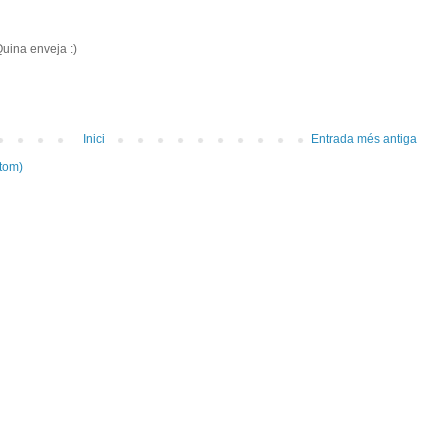
 Quina enveja :)
Inici
Entrada més antiga
tom)