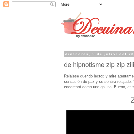
divendres, 5 de juliol del 2
de hipnotisme zip zip ziii
Relájese querido lector, y mire atentame
sensación de paz y se sentirá relajado. Y
cacareará como una gallina. Bueno, esto 
Zi