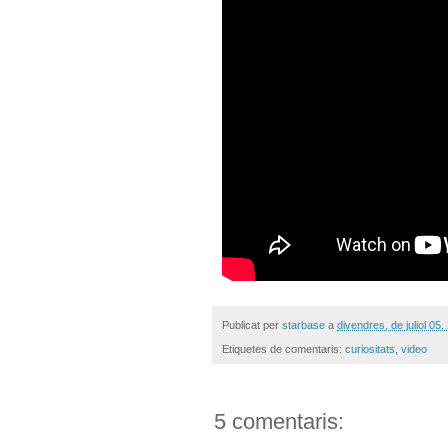
Publicat per
starbase
a
divendres, de juliol 05,
Etiquetes de comentaris:
curiositats
,
video
5 comentaris: