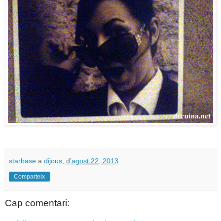
starbase
a
dijous, d’agost 22, 2013
Comparteix
Cap comentari: