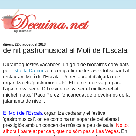
dijous, 22 d’agost del 2013
de nit gastromusical al Molí de l'Escala
Durant aquestes vacances, un grup de blocaires convidats
per
Estrella Damm
vem compartir moltes
rises
tot sopant al
restaurant Molí de l'Escala. Un restaurant d'alçada que
organitza els 'gastromusicals'. El cuiner que va preparar
l'àpat no va ser el DJ residente, va ser el multiestrellat
michelinià xef Paco Pérez l'encarregat de proveir-nos de la
jalamenta de nivell.
El Molí de l'Escala
organitza cada any el festival
'gastromusical', on es combina un sopar de xef afamat i
prestigiós amb un concert de música a peu de taula.
No tot
alhora i barrejat per cert, que no sóm pas a Las Vegas.
En