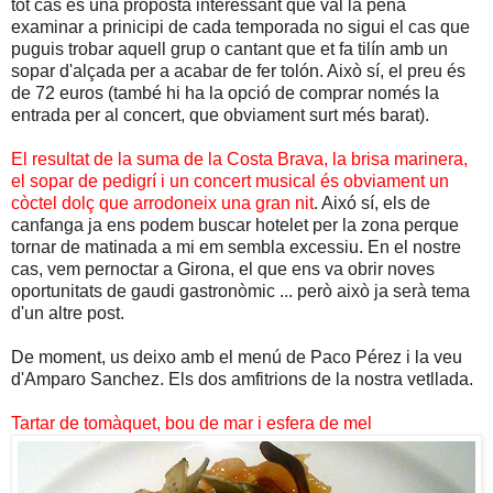
tot cas és una proposta interessant que val la pena
examinar a prinicipi de cada temporada no sigui el cas que
puguis trobar aquell grup o cantant que et fa tilín amb un
sopar d'alçada per a acabar de fer tolón. Això sí, el preu és
de 72 euros (també hi ha la opció de comprar només la
entrada per al concert, que obviament surt més barat).
El resultat de la suma de la Costa Brava, la brisa marinera,
el sopar de pedigrí i un concert musical és obviament un
còctel dolç que arrodoneix una gran nit
. Aixó sí, els de
canfanga ja ens podem buscar hotelet per la zona perque
tornar de matinada a mi em sembla excessiu. En el nostre
cas, vem pernoctar a Girona, el que ens va obrir noves
oportunitats de gaudi gastronòmic ... però això ja serà tema
d'un altre post.
De moment, us deixo amb el menú de Paco Pérez i la veu
d'Amparo Sanchez. Els dos amfitrions de la nostra vetllada.
Tartar de tomàquet, bou de mar i esfera de mel