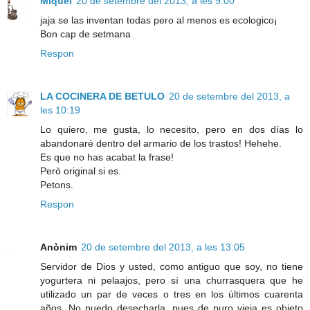
Miquel
20 de setembre del 2013, a les 9:00
jaja se las inventan todas pero al menos es ecologico¡
Bon cap de setmana
Respon
LA COCINERA DE BETULO
20 de setembre del 2013, a
les 10:19
Lo quiero, me gusta, lo necesito, pero en dos días lo
abandonaré dentro del armario de los trastos! Hehehe.
Es que no has acabat la frase!
Però original si es.
Petons.
Respon
Anònim
20 de setembre del 2013, a les 13:05
Servidor de Dios y usted, como antiguo que soy, no tiene
yogurtera ni pelaajos, pero sí una churrasquera que he
utilizado un par de veces o tres en los últimos cuarenta
años. No puedo desecharla, pues de puro vieja es objeto