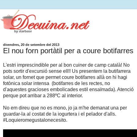
divendres, 20 de setembre del 2013
El nou forn portàtil per a coure botifarres
L'estri imprescindible per al bon cuiner de camp català! No
pots sortir d'excursió sense ell!! Us presentem la butifarrera
solar, un fornet que permet coure botifarres allà on hi hagi
fotònica solar intensa (botifarres de les rectes, no
d'aquestes gracioses embolicades estil ensaïmada). Atenció
perque pot arribar a 288ºC al interior.
No em direu que no es mono, jo ja m'he demanat una per
guardar-la al costat de la iogurtera i el pelador d'alls.
#Loquieromegustalonecesito.