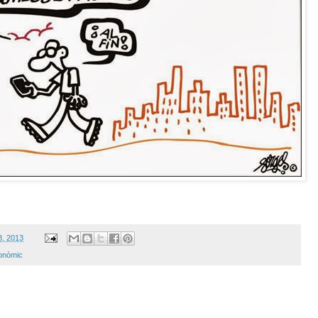
8, 2013
onòmic