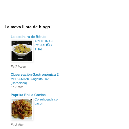
La meva llista de blogs
La cocinera de Bétulo
ACEITUNAS
CON ALIÑO
THAI
Fa 7 hores
Observación Gastronómica 2
MEDIA MANGA agosto 2026
(Barcelona)
Fa 2 dies
Paprika En La Cocina
Col rehogada con
bacon
Fa 2 dies