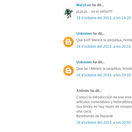
MaryLou
ha dit...
ja,ja,ja.... es el millor!!!!
18 d’octubre del 2013, a les 19:26
Unknown
ha dit...
Que bo!!! Mereix la perpètua, hombr
18 d’octubre del 2013, a les 20:16
Unknown
ha dit...
Que bo ! Mereix la perpètua, hombr
18 d’octubre del 2013, a les 20:16
Anònim ha dit...
Conocí la introducción de ese inven
artículos comestibles y bebestibles
(los bricks no hay modo de romperlo
una caca.
Berebundo de Atalante
18 d’octubre del 2013, a les 20:55