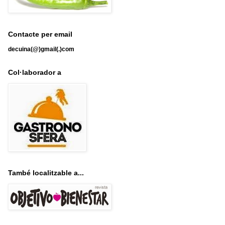
Contacte per email
decuina(@)gmail(.)com
Col·laborador a
També localitzable a...