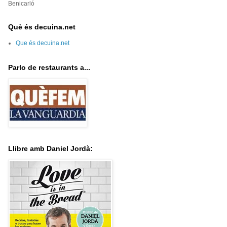
Benicarló
Què és decuina.net
Que és decuina.net
Parlo de restaurants a...
Llibre amb Daniel Jordà: