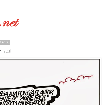
 2013
 fácil'