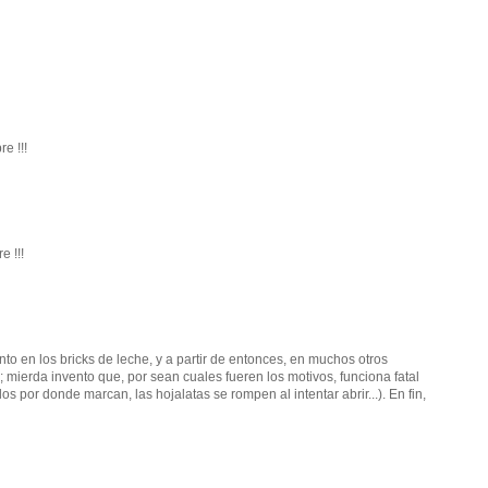
e !!!
e !!!
to en los bricks de leche, y a partir de entonces, en muchos otros
; mierda invento que, por sean cuales fueren los motivos, funciona fatal
s por donde marcan, las hojalatas se rompen al intentar abrir...). En fin,