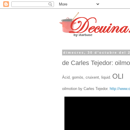
dimecres, 30 d’octubre del 
de Carles Tejedor: oilmo
OLI
Àcid, gomòs, cruixent, liquid.
oilmotion by Carles Tejedor.
http://www.o