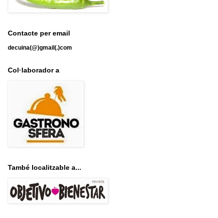
Contacte per email
decuina(@)gmail(.)com
Col·laborador a
També localitzable a...