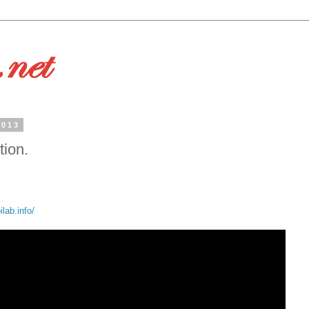
2013
tion.
ilab.info/