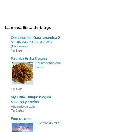
La meva llista de blogs
Observación Gastronómica 2
MEDIA MANGA agosto 2026
(Barcelona)
Fa 1 dia
Paprika En La Cocina
Col rehogada con
bacon
Fa 1 dia
My Little Things: blog de
recetas y cocina
Fricandó de Lola
Fa 3 dies
Fem un mos
FEM VACANCES