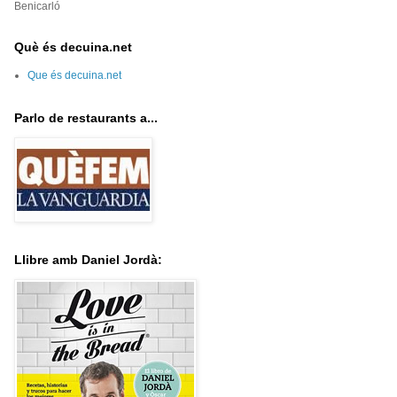
Benicarló
Què és decuina.net
Que és decuina.net
Parlo de restaurants a...
Llibre amb Daniel Jordà: