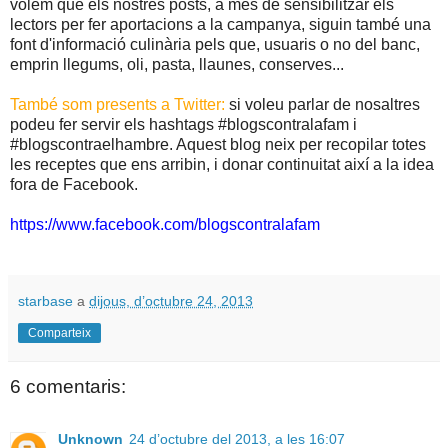
volem que els nostres posts, a més de sensibilitzar els
lectors per fer aportacions a la campanya, siguin també una
font d'informació culinària pels que, usuaris o no del banc,
emprin llegums, oli, pasta, llaunes, conserves...
També som presents a Twitter:
si voleu parlar de nosaltres
podeu fer servir els hashtags #blogscontralafam i
#blogscontraelhambre. Aquest blog neix per recopilar totes
les receptes que ens arribin, i donar continuitat així a la idea
fora de Facebook.
https://www.facebook.com/blogscontralafam
starbase
a
dijous, d’octubre 24, 2013
Comparteix
6 comentaris:
Unknown
24 d’octubre del 2013, a les 16:07