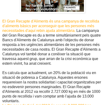
El Gran Recapte d'Aliments és una campanya de recollida
d'aliments bàsics per aconseguir que les persones més
necessitades d'aquí rebin ajuda alimentària.
La campanya
del Gran Recapte es du a terme simultàniament pels quatre
Bancs d'Aliments de Catalunya amb l'objectiu de donar
resposta a les urgències alimentàries de les persones més
necessitades de casa nostra. El Gran Recapte d'Aliments a
Catalunya vol també donar a conèixer la situació que
travessa aquest grup, que arran de la crisi econòmica que
estem vivint, ha anat creixent.
Es calcula que actualment, un 20% de la població viu en
situació de pobresa a Catalunya. Aquestes ersones
requereixen la nostra solidaritat i capacitat organitzativa per
no esdevenir persones marginades. El Gran Recapte
d'Aliments al 2012 va recollir 2.727.000 kg en més de 1000
punts de recollida i vam comptar amb l'ajuda de 13.000
voluntaris.