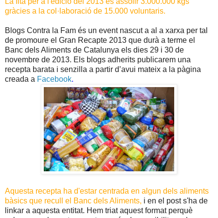
La fita per a l'edició del 2013 és assolir 3.000.000 kgs
gràcies a la col·laboració de 15.000 voluntaris.
Blogs Contra la Fam és un event nascut a al a xarxa per tal
de promoure el Gran Recapte 2013 que durà a terme el
Banc dels Aliments de Catalunya els dies 29 i 30 de
novembre de 2013. Els blogs adherits publicarem una
recepta barata i senzilla a partir d’avui mateix a la pàgina
creada a
Facebook
.
Aquesta recepta ha d'estar centrada en algun dels aliments
bàsics que recull el Banc dels Aliments,
i en el post s'ha de
linkar a aquesta entitat. Hem triat aquest format perquè