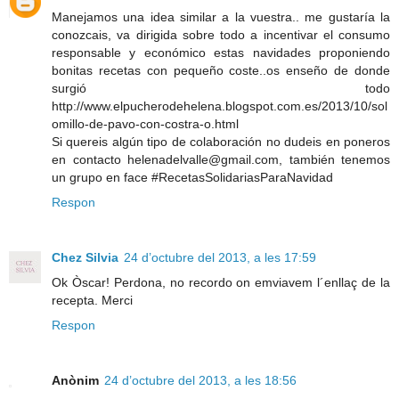
Manejamos una idea similar a la vuestra.. me gustaría la
conozcais, va dirigida sobre todo a incentivar el consumo
responsable y económico estas navidades proponiendo
bonitas recetas con pequeño coste..os enseño de donde
surgió todo
http://www.elpucherodehelena.blogspot.com.es/2013/10/sol
omillo-de-pavo-con-costra-o.html
Si quereis algún tipo de colaboración no dudeis en poneros
en contacto helenadelvalle@gmail.com, también tenemos
un grupo en face #RecetasSolidariasParaNavidad
Respon
Chez Silvia
24 d’octubre del 2013, a les 17:59
Ok Òscar! Perdona, no recordo on emviavem l´enllaç de la
recepta. Merci
Respon
Anònim
24 d’octubre del 2013, a les 18:56