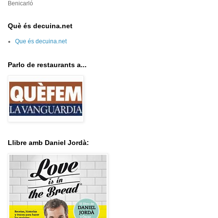
Benicarló
Què és decuina.net
Que és decuina.net
Parlo de restaurants a...
Llibre amb Daniel Jordà: