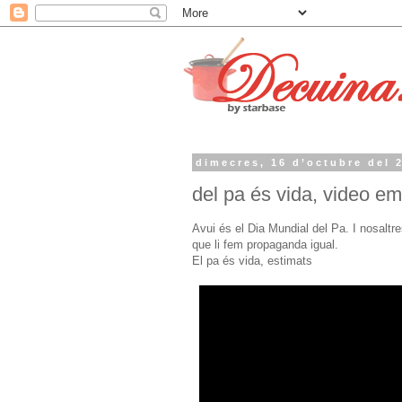
dimecres, 16 d’octubre del 
del pa és vida, video em
Avui és el Dia Mundial del Pa. I nosal
que li fem propaganda igual.
El pa és vida, estimats