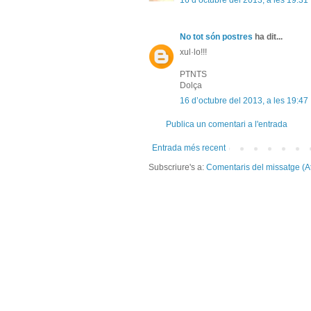
16 d’octubre del 2013, a les 19:31
No tot són postres
ha dit...
xul·lo!!!
PTNTS
Dolça
16 d’octubre del 2013, a les 19:47
Publica un comentari a l'entrada
Entrada més recent
Subscriure's a:
Comentaris del missatge (A