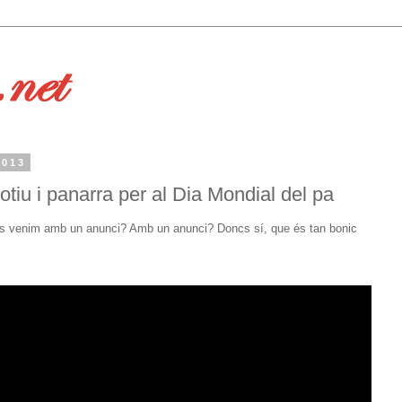
2013
otiu i panarra per al Dia Mondial del pa
tres venim amb un anunci? Amb un anunci? Doncs sí, que és tan bonic