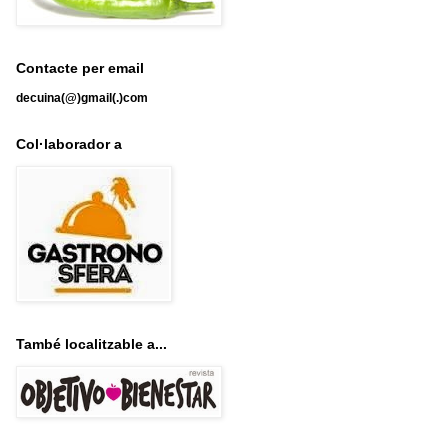
Contacte per email
decuina(@)gmail(.)com
Col·laborador a
També localitzable a...