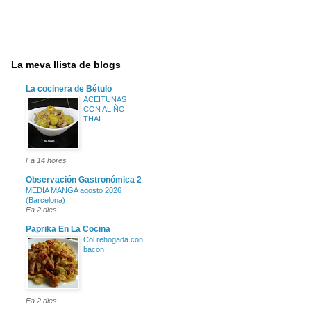
La meva llista de blogs
La cocinera de Bétulo
ACEITUNAS
CON ALIÑO
THAI
Fa 14 hores
Observación Gastronómica 2
MEDIA MANGA agosto 2026
(Barcelona)
Fa 2 dies
Paprika En La Cocina
Col rehogada con
bacon
Fa 2 dies