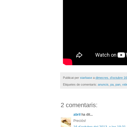
Publicat per
starbase
a
dimecres, d’octubre 16
Etiquetes de comentaris:
anuncis
,
pa
,
pan
,
vid
2 comentaris:
abril
ha dit...
Preciòs!