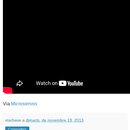
Via
Microsiervos
starbase
a
dimarts, de novembre 19, 2013
Comparteix