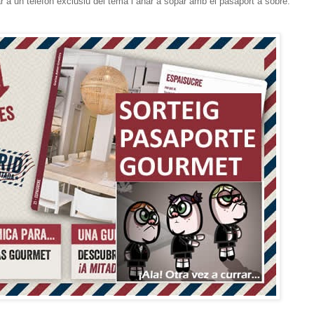
rvar a un telèfon exclusiu del tema i anar a sopar amb el pasaport a sobre.