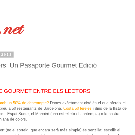
 2013
tors: Un Pasaporte Gourmet Edició
TE GOURMET ENTRE ELS LECTORS
ar amb un 50% de descompte?
Doncs exàctament això és el que ofereix el
 preu a 50 restaurants de Barcelona.
Costa 50 lereles
i dins de la llista de
m l'Espai Sucre, el Manairó (una estrelleta el contempla) o la nostra
iana de colors.
 (no el sorteig, que encara serà més simple) és senzilla: escollir el