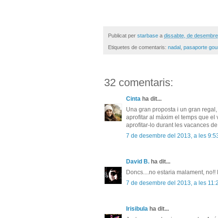
Publicat per
starbase
a
dissabte, de desembre
Etiquetes de comentaris:
nadal
,
pasaporte gou
32 comentaris:
Cinta
ha dit...
Una gran proposta i un gran regal, ò
aprofitar al màxim el temps que el v
aprofitar-lo durant les vacances d
7 de desembre del 2013, a les 9:5
David B.
ha dit...
Doncs....no estaria malament, no!! En
7 de desembre del 2013, a les 11:
Irisibula
ha dit...