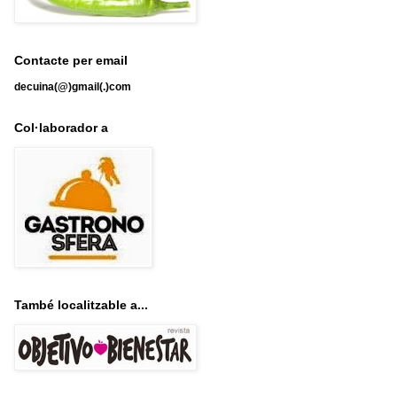
Contacte per email
decuina(@)gmail(.)com
Col·laborador a
També localitzable a...