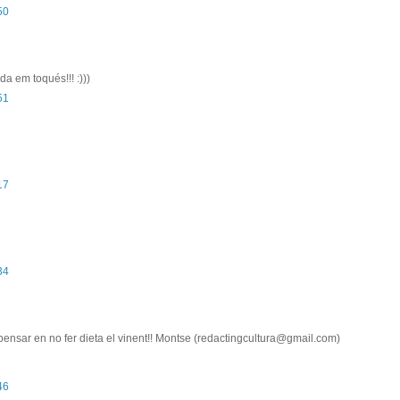
50
a em toqués!!! :)))
51
17
34
ensar en no fer dieta el vinent!! Montse (redactingcultura@gmail.com)
46