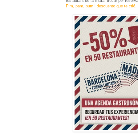
restaurant de la llistra, trucar per rese
Pim, pam, pum i descuento que te crió.