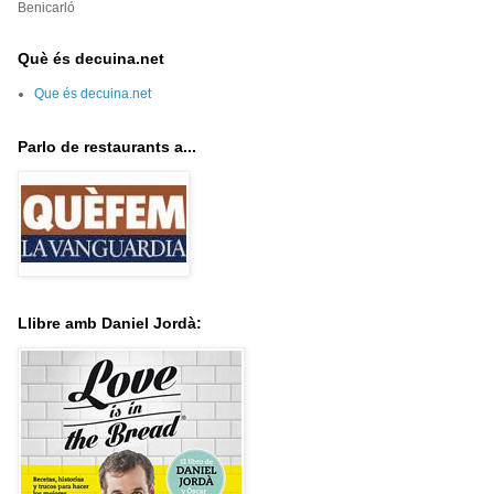
Benicarló
Què és decuina.net
Que és decuina.net
Parlo de restaurants a...
Llibre amb Daniel Jordà: