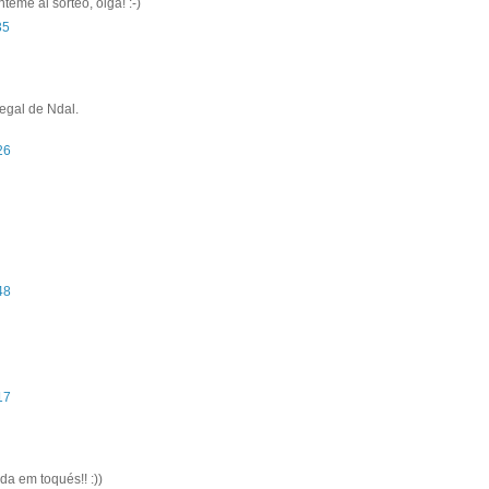
teme al sorteo, oiga! :-)
35
egal de Ndal.
26
48
17
a em toqués!! :))