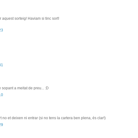
aquest sorteig! Haviam si tinc sort!
23
31
 sopant a meitat de preu... :D
10
no et deixen ni entrar (si no tens la cartera ben plena, és clar!)
29