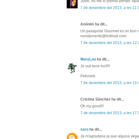
Justo, no me lo pienso perder. Apún
7 de desembre del 2013, a les 11:
Anònim ha dit...
Un pasaporte Gourmet es un bon r
nuriatorrenta@hotmail.com
7 de desembre del 2013, a les 12:
MaryLou
ha dit...
Jo vull tenir-ho!!!!!
Petonets
7 de desembre del 2013, a les 14:
Cristina Sánchez ha dit...
Oh my good!!!
7 de desembre del 2013, a les 17:
xaro
ha dit...
Ja m'agradaria ja que alguna vegad