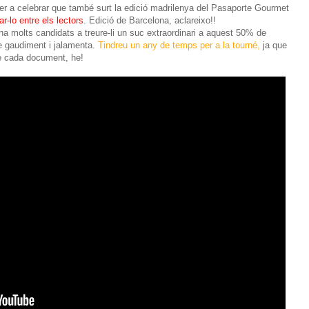
er a celebrar que també surt la edició madrilenya del Pasaporte Gourmet
r-lo entre els lectors
. Edició de Barcelona, aclareixo!!
ha molts candidats a treure-li un suc extraordinari a aquest 50% de
de gaudiment i jalamenta.
Tindreu un any de temps per a la tourné,
ja que
de cada document, he!