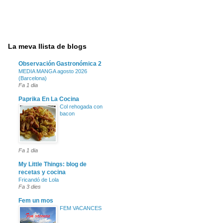
La meva llista de blogs
Observación Gastronómica 2
MEDIA MANGA agosto 2026
(Barcelona)
Fa 1 dia
Paprika En La Cocina
Col rehogada con
bacon
Fa 1 dia
My Little Things: blog de
recetas y cocina
Fricandó de Lola
Fa 3 dies
Fem un mos
FEM VACANCES