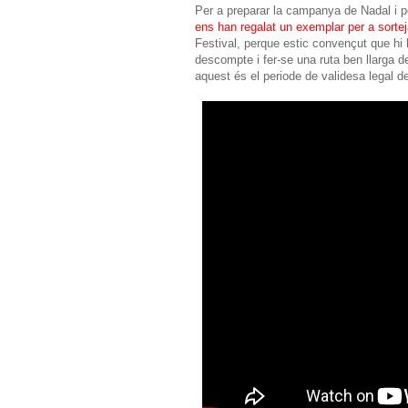
Per a preparar la campanya de Nadal i p
ens han regalat un exemplar per a sorteja
Festival, perque estic convençut que hi 
descompte i fer-se una ruta ben llarga 
aquest és el periode de validesa legal 