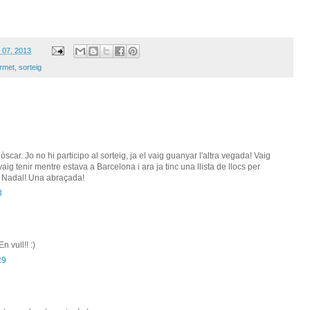
 07, 2013
rmet
,
sorteig
scar. Jo no hi participo al sorteig, ja el vaig guanyar l'altra vegada! Vaig
aig tenir mentre estava a Barcelona i ara ja tinc una llista de llocs per
e Nadal! Una abraçada!
3
 vull!! :)
29