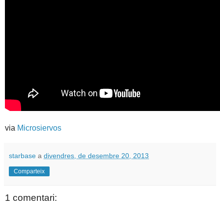
via
Microsiervos
starbase
a
divendres, de desembre 20, 2013
Comparteix
1 comentari: