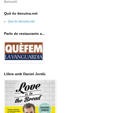
Benicarló
Què és decuina.net
Que és decuina.net
Parlo de restaurants a...
Llibre amb Daniel Jordà: