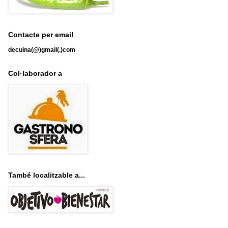
Contacte per email
decuina(@)gmail(.)com
Col·laborador a
També localitzable a...