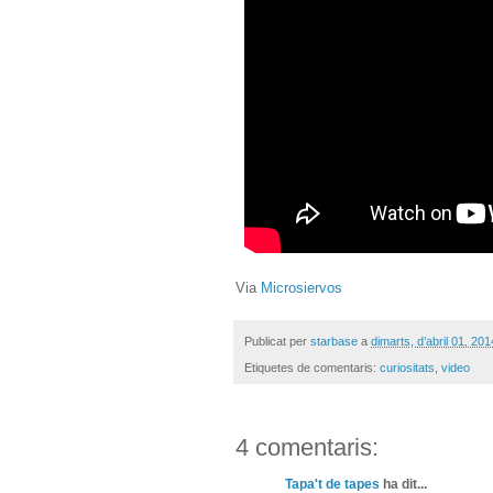
Via
Microsiervos
Publicat per
starbase
a
dimarts, d’abril 01, 201
Etiquetes de comentaris:
curiositats
,
video
4 comentaris:
Tapa't de tapes
ha dit...