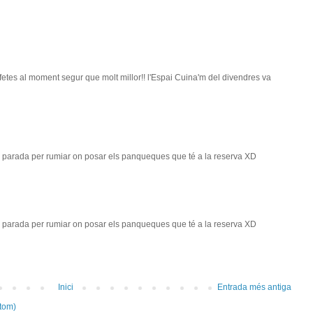
fetes al moment segur que molt millor!! l'Espai Cuina'm del divendres va
la parada per rumiar on posar els panqueques que té a la reserva XD
la parada per rumiar on posar els panqueques que té a la reserva XD
Inici
Entrada més antiga
tom)