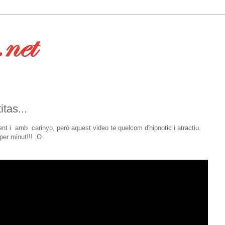
tas...
ment i amb carinyo, però aquest video te quelcom d'hipnotic i atractiu.
 per minut!!! :O