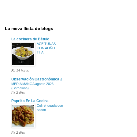
La meva llista de blogs
La cocinera de Bétulo
ACEITUNAS
CON ALIÑO
THAI
Fa 14 hores
Observación Gastronómica 2
MEDIA MANGA agosto 2026
(Barcelona)
Fa 2 dies
Paprika En La Cocina
Col rehogada con
bacon
Fa 2 dies