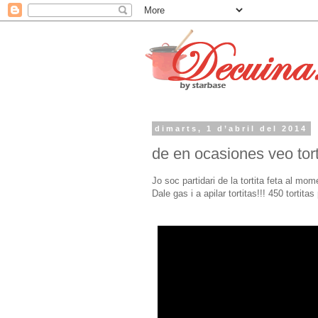
dimarts, 1 d’abril del 2014
de en ocasiones veo torti
Jo soc partidari de la tortita feta al mo
Dale gas i a apilar tortitas!!! 450 tortitas