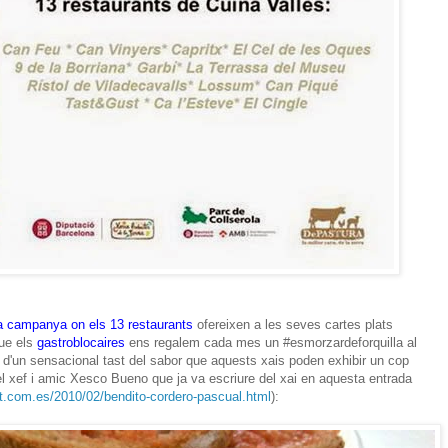
a campanya on els 13 restaurants
ofereixen a les seves cartes plats
que els
gastroblocaires
ens regalem cada mes un #esmorzardeforquilla al
 d'un sensacional tast del sabor que aquests xais poden exhibir un cop
el xef i amic Xesco Bueno que ja va escriure del xai en aquesta entrada
ot.com.es/2010/02/bendito-cordero-pascual.html
):