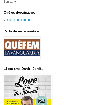
Benicarló
Què és decuina.net
Que és decuina.net
Parlo de restaurants a...
Llibre amb Daniel Jordà: