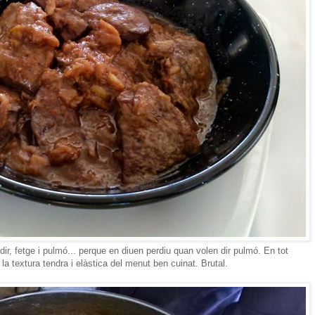
 dir, fetge i pulmó... perque en diuen perdiu quan volen dir pulmó. En tot
 la textura tendra i elàstica del menut ben cuinat. Brutal.