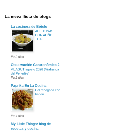
La meva llista de blogs
La cocinera de Bétulo
ACEITUNAS
CON ALIÑO
THAI
Fa 2 dies
Observación Gastronómica 2
VILAGUT agosto 2026 (Vilafranca
del Penedés)
Fa 2 dies
Paprika En La Cocina
Col rehogada con
bacon
Fa 4 dies
My Little Things: blog de
recetas y cocina