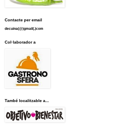
Contacte per email
decuina(@)gmail(.)com
Col·laborador a
També localitzable a...