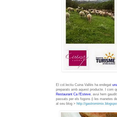
El col.lectiu Cuina Vallès ha endegat
un
preparats amb aquest producte. I com 
Restaurant Ca l'Esteve
, avui hem gaudit
passats per els fogons (i les manetes d
al seu blog >
http://gastromimix.blogsp