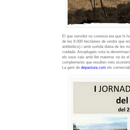
El que servidor no coneixia era que hi h
de les 8.000 hectàrees de verdor que ens
antibiòtics) i amb sortida diària de les 
cuidada. Aixoplugats sota la denominaci
els seus xais amb llet materna -no és el m
complements que resulten més econòmics:
La gent de
depastura.com
els comerciali