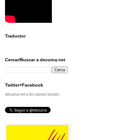
Traductor
Cercar/Buscar a decuina.net
Twitter+Facebook
decuina.net a les xarxes socials.