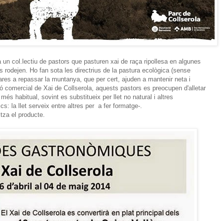
a un col.lectiu de pastors que pasturen xai de raça ripollesa en algunes
 rodejen. Ho fan sota les directrius de la pastura ecològica (sense
mares a repassar la muntanya, que per cert, ajuden a mantenir neta i
ó comercial de Xai de Collserola, aquests pastors es preocupen d'alletar
és habitual, sovint es substitueix per llet no natural i altres
 la llet serveix entre altres per a fer formatge-.
tza el producte.