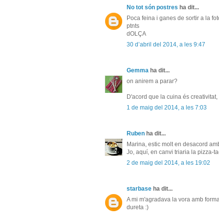
No tot són postres
ha dit...
Poca feina i ganes de sortir a la foto
ptnts
dOLÇA
30 d’abril del 2014, a les 9:47
Gemma
ha dit...
on anirem a parar?
D'acord que la cuina és creativitat
1 de maig del 2014, a les 7:03
Ruben
ha dit...
Marina, estic molt en desacord amb 
Jo, aquí, en canvi triaria la pizza-ta
2 de maig del 2014, a les 19:02
starbase
ha dit...
A mi m'agradava la vora amb format
dureta :)