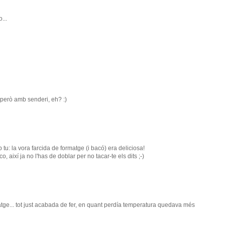
...
, però amb senderi, eh? :)
tu: la vora farcida de formatge (i bacó) era deliciosa!
co, així ja no l'has de doblar per no tacar-te els dits ;-)
ge... tot just acabada de fer, en quant perdía temperatura quedava més