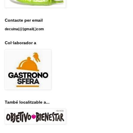
Contacte per email
decuina(@)gmail(.)com
Col·laborador a
També localitzable a...