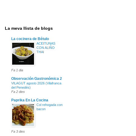
La meva llista de blogs
La cocinera de Bétulo
ACEITUNAS
CON ALIÑO
THAI
Fa 1 dia
Observación Gastronómica 2
VILAGUT agosto 2026 (Vilafranca
del Penedés)
Fa 2 dies
Paprika En La Cocina
Col rehogada con
bacon
Fa 3 dies