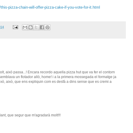
is-pizza-chain-will-offer-pizza-cake-if-you-vote-for-it.html
014
lt, això passa...! Encara recordo aquella pizza hut que va fer el contorn
 semblava un flotador allò, home! i a la primera mossegada el formatge ja
Això, això, que ens expliquin com es desfà a dins sense que es cremi a
dant, que segur que m'agradarà molt!!!