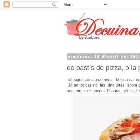
dimecres, 30 d’abril del 201
de pastís de pizza, o la
Tot sigui que ara comenci la loca carre
Jo en tot cas no les tinc totes sobre c
socarrimar elsuperior. Pizzius, altius, fo