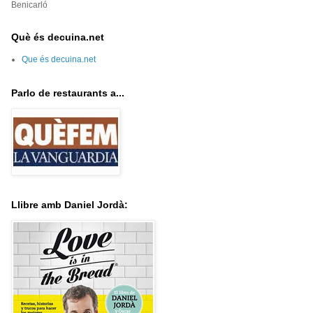
Benicarló
Què és decuina.net
Que és decuina.net
Parlo de restaurants a...
Llibre amb Daniel Jordà: