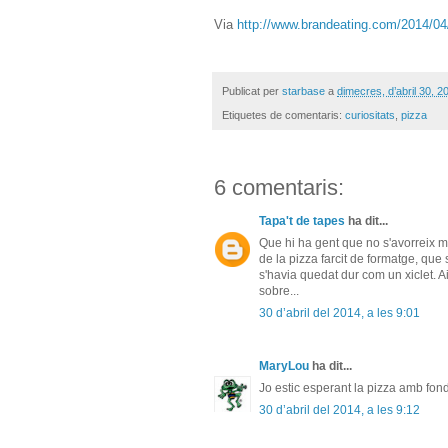
Via
http://www.brandeating.com/2014/04/th
Publicat per
starbase
a
dimecres, d’abril 30, 2
Etiquetes de comentaris:
curiositats
,
pizza
6 comentaris:
Tapa't de tapes
ha dit...
Que hi ha gent que no s'avorreix mo
de la pizza farcit de formatge, que
s'havia quedat dur com un xiclet. 
sobre...
30 d’abril del 2014, a les 9:01
MaryLou
ha dit...
Jo estic esperant la pizza amb fon
30 d’abril del 2014, a les 9:12