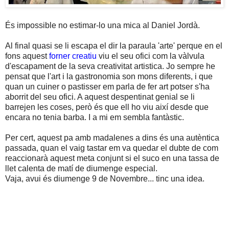
És impossible no estimar-lo una mica al Daniel Jordà.
Al final quasi se li escapa el dir la paraula 'arte' perque en el
fons aquest
forner creatiu
viu el seu ofici com la vàlvula
d'escapament de la seva creativitat artistica. Jo sempre he
pensat que l'art i la gastronomia son mons diferents, i que
quan un cuiner o pastisser em parla de fer art potser s'ha
aborrit del seu ofici. A aquest despentinat genial se li
barrejen les coses, però és que ell ho viu així desde que
encara no tenia barba. I a mi em sembla fantàstic.
Per cert, aquest pa amb madalenes a dins és una autèntica
passada, quan el vaig tastar em va quedar el dubte de com
reaccionarà aquest meta conjunt si el suco en una tassa de
llet calenta de matí de diumenge especial.
Vaja, avui és diumenge 9 de Novembre... tinc una idea.