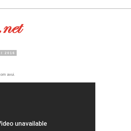
el 2016
com avui.