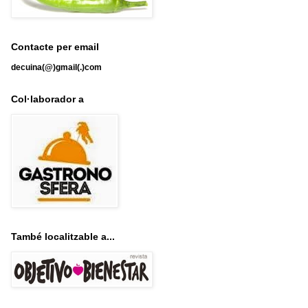
Contacte per email
decuina(@)gmail(.)com
Col·laborador a
També localitzable a...