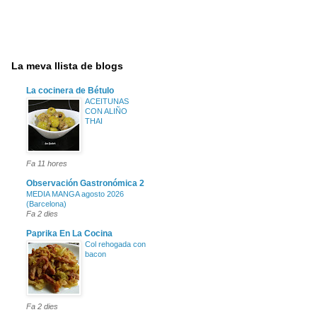
La meva llista de blogs
La cocinera de Bétulo
ACEITUNAS
CON ALIÑO
THAI
Fa 11 hores
Observación Gastronómica 2
MEDIA MANGA agosto 2026
(Barcelona)
Fa 2 dies
Paprika En La Cocina
Col rehogada con
bacon
Fa 2 dies