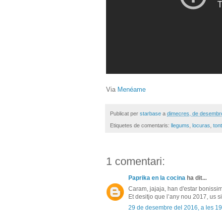
Via
Menéame
Publicat per
starbase
a
dimecres, de desembr
Etiquetes de comentaris:
llegums
,
locuras
,
ton
1 comentari:
Paprika en la cocina
ha dit...
Caram, jajaja, han d'estar bonissim
Et desitjo que l’any nou 2017, us s
29 de desembre del 2016, a les 19