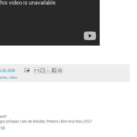
e 28, 2016
teries
,
video
es!!
igui pròsper i ple de felicitat. Petons i Bon Any Nou 2017
:58