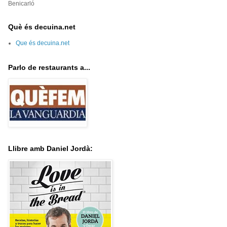
Benicarló
Què és decuina.net
Que és decuina.net
Parlo de restaurants a...
Llibre amb Daniel Jordà: