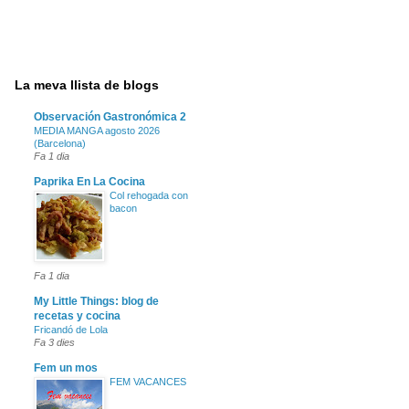
La meva llista de blogs
Observación Gastronómica 2
MEDIA MANGA agosto 2026
(Barcelona)
Fa 1 dia
Paprika En La Cocina
Col rehogada con
bacon
Fa 1 dia
My Little Things: blog de
recetas y cocina
Fricandó de Lola
Fa 3 dies
Fem un mos
FEM VACANCES