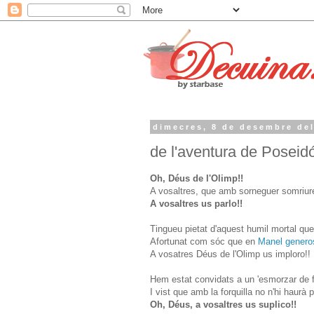
dimecres, 8 de desembre de
de l'aventura de Poseid
Oh, Déus de l'Olimp!!
A vosaltres, que amb sorneguer somriure
A vosaltres us parlo!!
Tingueu pietat d'aquest humil mortal que
Afortunat com sóc que en
Manel gener
A vosatres Déus de l'Olimp us imploro!!
Hem estat convidats a un 'esmorzar de fo
I vist que amb la forquilla no n'hi haurà p
Oh, Déus, a vosaltres us suplico!!