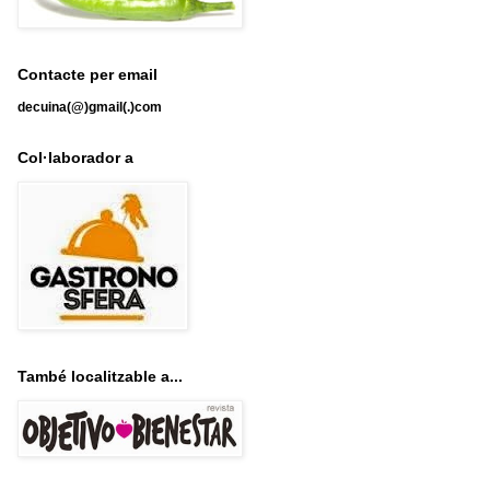
Contacte per email
decuina(@)gmail(.)com
Col·laborador a
També localitzable a...