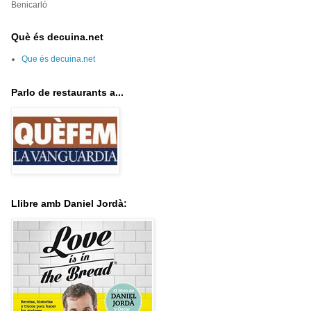
Benicarló
Què és decuina.net
Que és decuina.net
Parlo de restaurants a...
Llibre amb Daniel Jordà: