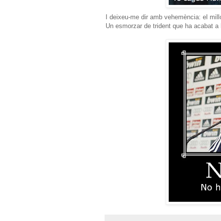
I deixeu-me dir amb vehemència: el millor
Un esmorzar de trident que ha acabat a l