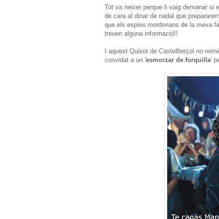
Tot va neixer perque li vaig demanar si 
de cara al dinar de nadal que prepararem
que els espies mordorians de la meva fam
treuen alguna informació!!
I aquest Quixot de Castellterçol no nomè
convidat a un '
esmorzar de forquilla
' p