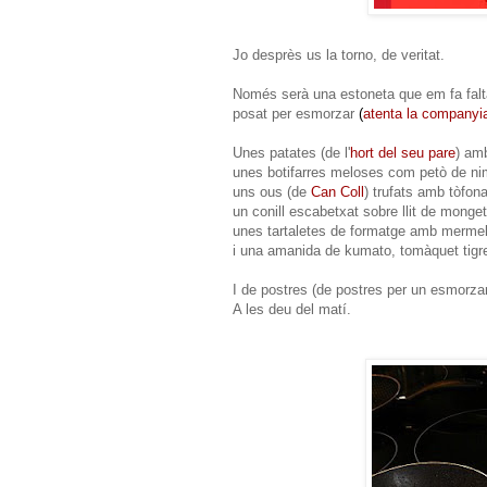
Jo desprès us la torno, de veritat.
Només serà una estoneta que em fa falt
posat per esmorzar
(
atenta la companyi
Unes patates (de l'
hort del seu pare
) am
unes botifarres meloses com petò de n
uns ous (de
Can Coll
) trufats amb tòfona
un conill escabetxat sobre llit de monget
unes tartaletes de formatge amb merme
i una amanida de kumato, tomàquet tigre
I de postres (de postres per un esmorzar
A les deu del matí.