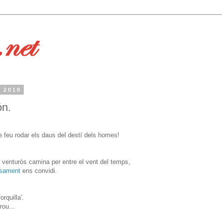
l 2010
ón.
 feu rodar els daus del destí dels homes!
 venturòs camina per entre el vent del temps,
osament
ens convidi.
rquilla'.
rou...