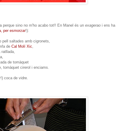
a perque sino no m'ho acabo tot!! En Manel és un
exagerao
i ens ha
a, per esmorzar
!):
b pell saltades amb cigronets,
imfa de
Cal Molí Xic
,
 ratllada,
a,
lada de tomàquet
, tomàquet cirerol i enciams.
!) coca de vidre.