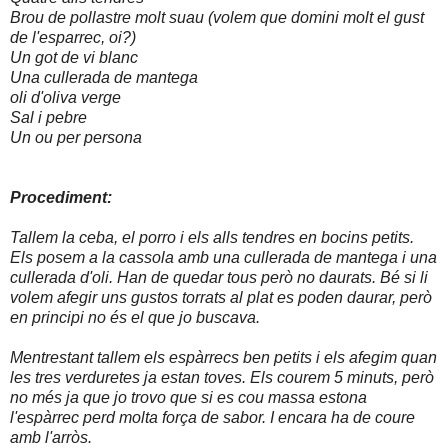
Brou de pollastre molt suau (volem que domini molt el gust
de l'esparrec, oi?)
Un got de vi blanc
Una cullerada de mantega
oli d'oliva verge
Sal i pebre
Un ou per persona
Procediment:
Tallem la ceba, el porro i els alls tendres en bocins petits.
Els posem a la cassola amb una cullerada de mantega i una
cullerada d'oli. Han de quedar tous però no daurats. Bé si li
volem afegir uns gustos torrats al plat es poden daurar, però
en principi no és el que jo buscava.
Mentrestant tallem els espàrrecs ben petits i els afegim quan
les tres verduretes ja estan toves. Els courem 5 minuts, però
no més ja que jo trovo que si es cou massa estona
l'espàrrec perd molta força de sabor. I encara ha de coure
amb l'arròs.