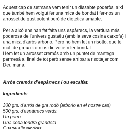
Aquest cap de setmana vem tenir un dissabte poderòs, així
que també hem volgut fer una mica de bondat i fer-nos un
arrosset de gust potent però de dietètica amable.
Per a això ens han fet falta uns espàrrecs, la verdura més
poderosa de l'univers gustatiu (amb la seva cosina carxofa) i
una mica d'arrós arborio. Però no hem fet un risotto, que té
molt de greix i com us dic voliem fer bondat.
Hem fet un arrosset cremós amb un puntet de mantega i
parmesà al final de tot però sense arribar a risottejar com
Deu mana.
Arrós cremós d'espàrrecs i ou escalfat.
Ingredients:
300 grs. d'arrós de gra rodó (arborio en el nostre cas)
500 grs. d'espàrrecs verds.
Un porro
Una ceba tendra grandeta
Quatre alls tendres