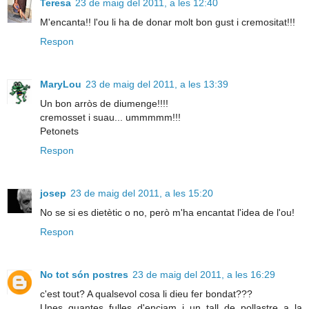
Teresa
23 de maig del 2011, a les 12:40
M'encanta!! l'ou li ha de donar molt bon gust i cremositat!!!
Respon
MaryLou
23 de maig del 2011, a les 13:39
Un bon arròs de diumenge!!!!
cremosset i suau... ummmmm!!!
Petonets
Respon
josep
23 de maig del 2011, a les 15:20
No se si es dietètic o no, però m'ha encantat l'idea de l'ou!
Respon
No tot són postres
23 de maig del 2011, a les 16:29
c'est tout? A qualsevol cosa li dieu fer bondat???
Unes quantes fulles d'enciam i un tall de pollastre a la