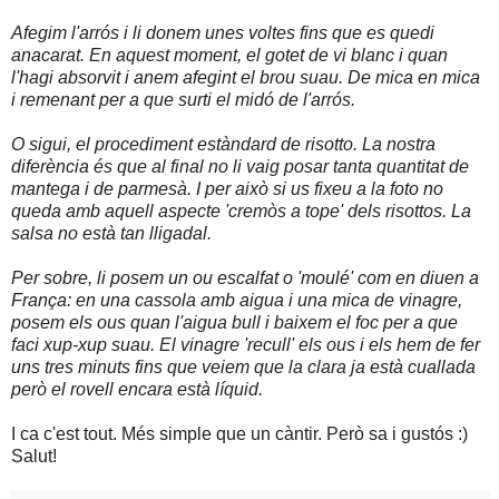
Afegim l'arrós i li donem unes voltes fins que es quedi
anacarat. En aquest moment, el gotet de vi blanc i quan
l'hagi absorvit i anem afegint el brou suau. De mica en mica
i remenant per a que surti el midó de l'arrós.
O sigui, el procediment estàndard de risotto. La nostra
diferència és que al final no li vaig posar tanta quantitat de
mantega i de parmesà. I per això si us fixeu a la foto no
queda amb aquell aspecte 'cremòs a tope' dels risottos. La
salsa no està tan lligadal.
Per sobre, li posem un ou escalfat o 'moulé' com en diuen a
França: en una cassola amb aigua i una mica de vinagre,
posem els ous quan l'aigua bull i baixem el foc per a que
faci xup-xup suau. El vinagre 'recull' els ous i els hem de fer
uns tres minuts fins que veiem que la clara ja està cuallada
però el rovell encara està líquid.
I ca c'est tout. Més simple que un càntir. Però sa i gustós :)
Salut!