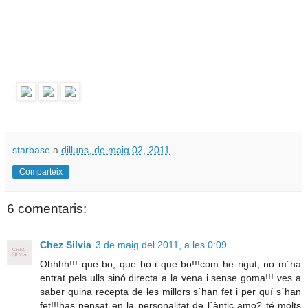
starbase
a
dilluns, de maig 02, 2011
Comparteix
6 comentaris:
Chez Silvia
3 de maig del 2011, a les 0:09
Ohhhh!!! que bo, que bo i que bo!!!com he rigut, no m´ha
entrat pels ulls sinó directa a la vena i sense goma!!! ves a
saber quina recepta de les millors s´han fet i per quí s´han
fet!!!has pensat en la personalitat de l´àntic amo? té molts