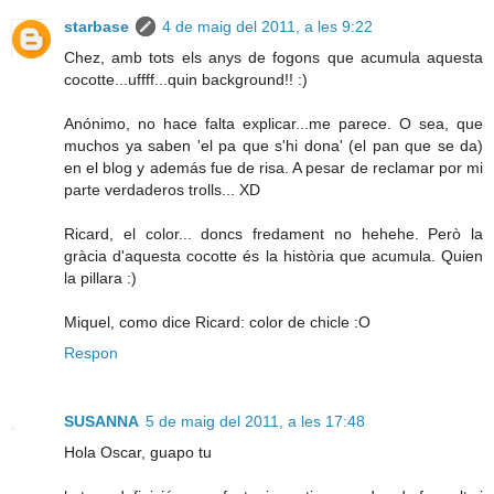
starbase
4 de maig del 2011, a les 9:22
Chez, amb tots els anys de fogons que acumula aquesta
cocotte...uffff...quin background!! :)
Anónimo, no hace falta explicar...me parece. O sea, que
muchos ya saben 'el pa que s'hi dona' (el pan que se da)
en el blog y además fue de risa. A pesar de reclamar por mi
parte verdaderos trolls... XD
Ricard, el color... doncs fredament no hehehe. Però la
gràcia d'aquesta cocotte és la història que acumula. Quien
la pillara :)
Miquel, como dice Ricard: color de chicle :O
Respon
SUSANNA
5 de maig del 2011, a les 17:48
Hola Oscar, guapo tu