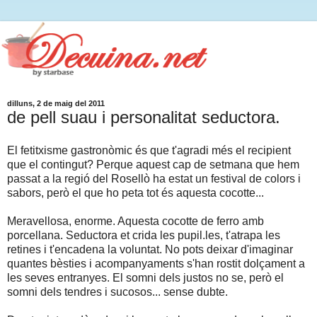
dilluns, 2 de maig del 2011
de pell suau i personalitat seductora.
El fetitxisme gastronòmic és que t'agradi més el recipient
que el contingut? Perque aquest cap de setmana que hem
passat a la regió del Rosellò ha estat un festival de colors i
sabors, però el que ho peta tot és aquesta cocotte...
Meravellosa, enorme. Aquesta cocotte de ferro amb
porcellana. Seductora et crida les pupil.les, t'atrapa les
retines i t'encadena la voluntat. No pots deixar d'imaginar
quantes bèsties i acompanyaments s'han rostit dolçament a
les seves entranyes. El somni dels justos no se, però el
somni dels tendres i sucosos... sense dubte.