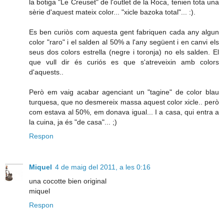
la botiga "Le Creuset" de l'outlet de la Roca, tenien tota una
sèrie d'aquest mateix color... "xicle bazoka total"... :).
Es ben curiòs com aquesta gent fabriquen cada any algun
color "raro" i el salden al 50% a l'any següent i en canvi els
seus dos colors estrella (negre i toronja) no els salden. El
que vull dir és curiós es que s'atreveixin amb colors
d'aquests..
Però em vaig acabar agenciant un "tagine" de color blau
turquesa, que no desmereix massa aquest color xicle.. però
com estava al 50%, em donava igual... I a casa, qui entra a
la cuina, ja és "de casa"... ;)
Respon
Miquel
4 de maig del 2011, a les 0:16
una cocotte bien original
miquel
Respon