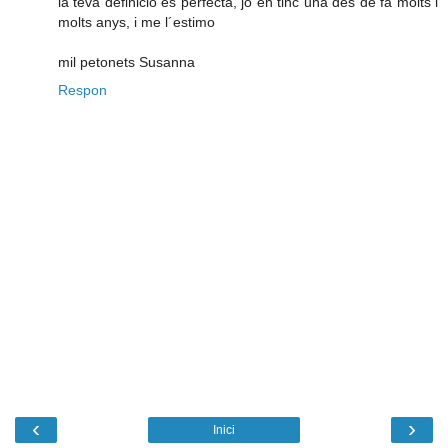
la teva definició es perfecta, jo en tinc una des de fa molts i
molts anys, i me l´estimo
mil petonets Susanna
Respon
‹
›
Inici