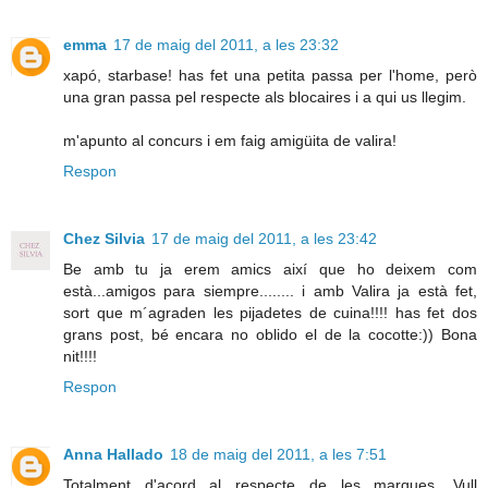
emma
17 de maig del 2011, a les 23:32
xapó, starbase! has fet una petita passa per l'home, però
una gran passa pel respecte als blocaires i a qui us llegim.
m'apunto al concurs i em faig amigüita de valira!
Respon
Chez Silvia
17 de maig del 2011, a les 23:42
Be amb tu ja erem amics així que ho deixem com
està...amigos para siempre........ i amb Valira ja està fet,
sort que m´agraden les pijadetes de cuina!!!! has fet dos
grans post, bé encara no oblido el de la cocotte:)) Bona
nit!!!!
Respon
Anna Hallado
18 de maig del 2011, a les 7:51
Totalment d'acord al respecte de les marques. Vull