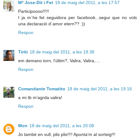
Mª Jose-Dit i Fet
18 de maig del 2011, a les 17:57
Participoooo!!!!!
I ja m´he fet seguidora per facebook...segur que no vols
una declaració d´amor etern?? :))
Respon
Tiriti
18 de maig del 2011, a les 18:38
em demano torn, l'últim?, Valira, Valira,....
Respon
Comandante Tomatito
18 de maig del 2011, a les 19:16
a mi tb m'agrda valira!
Respon
Mon
18 de maig del 2011, a les 20:08
Jo també en vull, plis plis!!!! Apunta'm al sorteig!!!