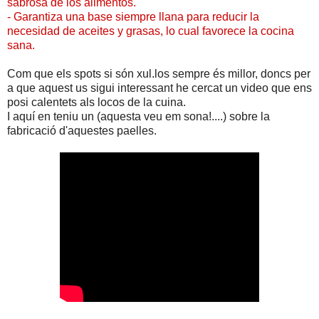
sabrosa de los alimentos.
- Garantiza una base siempre llana para reducir la
necesidad de aceites y grasas, lo cual favorece la cocina
sana.
Com que els spots si són xul.los sempre és millor, doncs per
a que aquest us sigui interessant he cercat un video que ens
posi calentets als locos de la cuina.
I aquí en teniu un (aquesta veu em sona!....) sobre la
fabricació d'aquestes paelles.