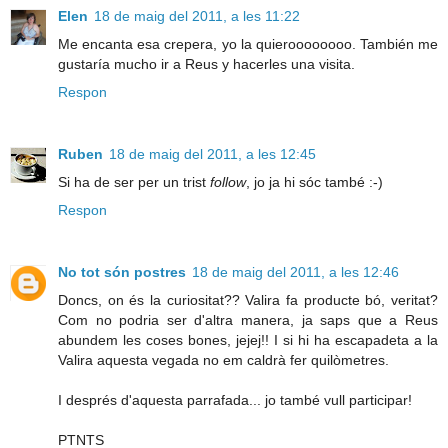
Elen
18 de maig del 2011, a les 11:22
Me encanta esa crepera, yo la quieroooooooo. También me
gustaría mucho ir a Reus y hacerles una visita.
Respon
Ruben
18 de maig del 2011, a les 12:45
Si ha de ser per un trist
follow
, jo ja hi sóc també :-)
Respon
No tot són postres
18 de maig del 2011, a les 12:46
Doncs, on és la curiositat?? Valira fa producte bó, veritat?
Com no podria ser d'altra manera, ja saps que a Reus
abundem les coses bones, jejej!! I si hi ha escapadeta a la
Valira aquesta vegada no em caldrà fer quilòmetres.
I després d'aquesta parrafada... jo també vull participar!
PTNTS