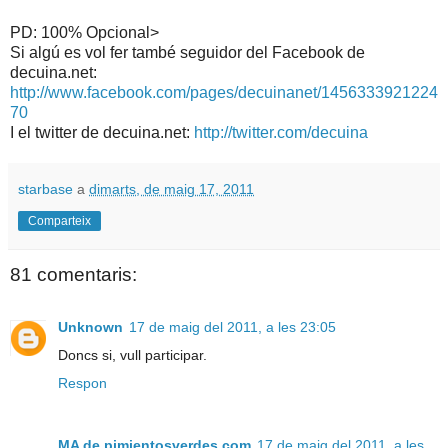
PD: 100% Opcional>
Si algú es vol fer també seguidor del Facebook de
decuina.net:
http://www.facebook.com/pages/decuinanet/1456333921224
70
I el twitter de decuina.net:
http://twitter.com/decuina
starbase
a
dimarts, de maig 17, 2011
Comparteix
81 comentaris:
Unknown
17 de maig del 2011, a les 23:05
Doncs si, vull participar.
Respon
MA de pimientosverdes.com
17 de maig del 2011, a les