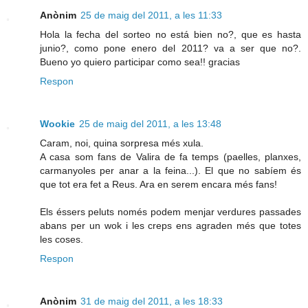
Anònim
25 de maig del 2011, a les 11:33
Hola la fecha del sorteo no está bien no?, que es hasta
junio?, como pone enero del 2011? va a ser que no?.
Bueno yo quiero participar como sea!! gracias
Respon
Wookie
25 de maig del 2011, a les 13:48
Caram, noi, quina sorpresa més xula.
A casa som fans de Valira de fa temps (paelles, planxes,
carmanyoles per anar a la feina...). El que no sabíem és
que tot era fet a Reus. Ara en serem encara més fans!
Els éssers peluts només podem menjar verdures passades
abans per un wok i les creps ens agraden més que totes
les coses.
Respon
Anònim
31 de maig del 2011, a les 18:33