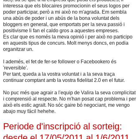
interessa que els blocaires promocionin el seus logos per
poder participar, però a mi això no m'agrada. Em sembla
una abús de poder i un abús de la bona voluntat dels
bloggers en general, que emportats per la seva passió i
positivisme li fan el caldo gros a aquestes empreses.
Es clar que es només la meva opinió i per això no participo
en aquests tipus de concurs. Molt menys doncs, en podia
organitzar un.
I ademés, el fet de fer-se follower o Facebookero és
'reversible'.
Per tant, queda a la vostra voluntat i a la seva traça
continuar comptant amb la vostra fidelitat 2.0 en el futur.
No puc més que agrair a l'equip de Valira la seva complicitat
i comprensió al respecte. No m'han posat cap problema i per
això els estic agraït. No sóc gaire bó negociant, me vengo
abajo muy fácil hehehe.
Periode d'inscripció al sorteig:
desde el 17/05/2011 al 1/6/2011