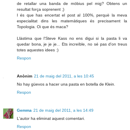
de retallar una banda de möbius pel mig? Obtens un
resultat força soprenent ;)
I és que has encertat el post al 100%, perquè la meva
especialitat dins les matemàtiques és precisament la
Topologia. Oi que és maca?
Llàstima que l'Steve Kass no ens digui si la pasta li va
quedar bona, je je je... Ets increïble, no sé pas d'on treus
totes aquestes idees :)
Respon
Anònim
21 de maig del 2011, a les 10:45
No hay güevos a hacer una pasta en botella de Klein.
Respon
Gemma
21 de maig del 2011, a les 14:49
L'autor ha eliminat aquest comentari.
Respon