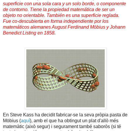
superficie
con una sola cara y un solo borde, o
componente
de contorno
. Tiene la propiedad matemática de ser un
objeto
no orientable
. También es una
superficie reglada
.
Fue co-descubierta en forma independiente por los
matemáticos
alemanes
August Ferdinand Möbius
y
Johann
Benedict Listing
en
1858
.
En Steve Kass ha decidit fabricar-se la seva pròpia pasta de
Möbius (
aquí
), amb el que ha obtingut un plat d'allò més
matemàtic (això segur) i segurament també saboròs (si té