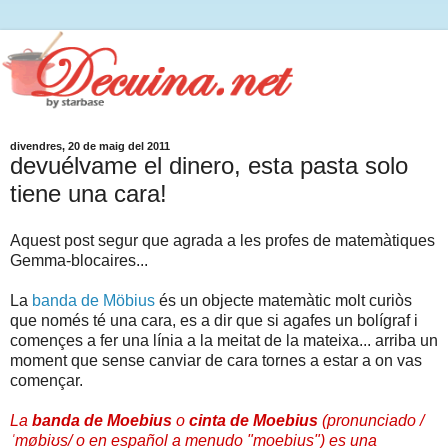
divendres, 20 de maig del 2011
devuélvame el dinero, esta pasta solo
tiene una cara!
Aquest post segur que agrada a les profes de matemàtiques
Gemma-blocaires...
La
banda de Möbius
és un objecte matemàtic molt curiòs
que només té una cara, es a dir que si agafes un bolígraf i
començes a fer una línia a la meitat de la mateixa... arriba un
moment que sense canviar de cara tornes a estar a on vas
començar.
La
banda de Moebius
o
cinta de Moebius
(pronunciado
/
ˈmøbiʊs/
o en español a menudo "
moebius
") es una