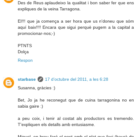
Des de Reus aplaudeixo la qualitat i bon saber fer que ens
expliques de la veina Tarragona.
EI!!! que ja comença a ser hora que us n'doneu que sóm
aquí baix!!!! Encara que sigui perquè pugem a la capital a
promocionar-nos;-)
PTNTS
Dolça
Respon
starbase
17 d’octubre del 2011, a les 6:28
Susanna, gràcies :)
Bet, Jo ja he reconegut que de cuina tarragonina no en
sabia gaire :)
a peu coix, i tenir al costat als productors es tremendo.
T'expliquen els detalls amb entusiasme.
Miquel, en breu faré el post amb el plat que faci (haurà de