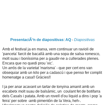
PresentaciÃ³n de diapositivas: AQ
-
Diapositivas
Amb el festival ja en marxa, vem continuar un ravioli de
'panceta' farcit de bacallà amb una sopa de salsa romesco,
molt suau i boníssima per a gaudir-ne a cullerades plenes.
Encara que no quedi prou 'xic'.
Un arrós de la varietat 'marisma' - que per cert ens van
obsequiar amb un kilo per a cadascú i que penso fer complit
homenatge a casa!! Gràcies!!
I ja per anar acavant un tartar de tonyina amanit amb un
escabetx molt suau de balsàmic, un coulant fet de botifarra
dels Casals i patata. Amb un rovell d'ou liquid a dins i pop 'a
feira' per sobre -amb pimentón de la Vera, heh-.