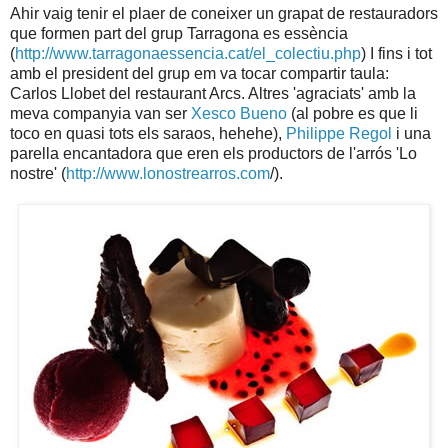
Ahir vaig tenir el plaer de coneixer un grapat de restauradors
que formen part del grup Tarragona es essència
(
http://www.tarragonaessencia.cat/el_colectiu.php
) I fins i tot
amb el president del grup em va tocar compartir taula:
Carlos Llobet del restaurant Arcs. Altres 'agraciats' amb la
meva companyia van ser
Xesco Bueno
(al pobre es que li
toco en quasi tots els saraos, hehehe),
Philippe Regol
i una
parella encantadora que eren els productors de l'arrós 'Lo
nostre' (
http://www.lonostrearros.com
/).