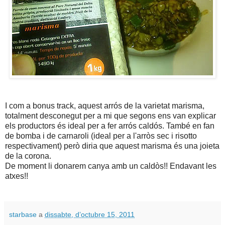
I com a bonus track, aquest arrós de la varietat marisma,
totalment desconegut per a mi que segons ens van explicar
els productors és ideal per a fer arrós caldós. També en fan
de bomba i de carnaroli (ideal per a l'arròs sec i risotto
respectivament) però diria que aquest marisma és una joieta
de la corona.
De moment li donarem canya amb un caldòs!! Endavant les
atxes!!
starbase
a
dissabte, d’octubre 15, 2011