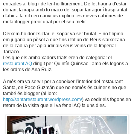
entrades al blog i de fer-ho lliurement. De fet hauria d'estar
donant la xapa amb lo maco del sopar tarragoní trasplantat
d'ahir a la nit i en canvi us explico les meves cabòries de
metablogger preocupat per el seu melic.
Deixem-ho doncs clar: el sopar va ser brutal. Fino filipino i
em jugaria un pèsol a que fins i tot un de Reus s'aixecaria
de la cadira per aplaudir als seus veins de la Imperial
Tarraco.
I es que els ambaixadors triats eren de categoria: el
restaurant AQ
dirigit per Quintín Quinsac i amb els fogons a
les ordres de Ana Ruiz.
A més em va servir per a coneixer l'interior del restaurant
Santa, on Paco Guzmán que no només és cuiner sino que
també és blogger (al loro:
http://santarestaurant.wordpress.com/
) va cedir els fogons en
retorn de la visita que ell va fer al AQ fa uns dies.