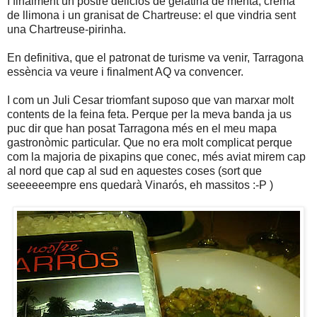
I finalment un postre deliciós de gelatina de menta, crema
de llimona i un granisat de Chartreuse: el que vindria sent
una Chartreuse-pirinha.
En definitiva, que el patronat de turisme va venir, Tarragona
essència va veure i finalment AQ va convencer.
I com un Juli Cesar triomfant suposo que van marxar molt
contents de la feina feta. Perque per la meva banda ja us
puc dir que han posat Tarragona més en el meu mapa
gastronòmic particular. Que no era molt complicat perque
com la majoria de pixapins que conec, més aviat mirem cap
al nord que cap al sud en aquestes coses (sort que
seeeeeempre ens quedarà Vinarós, eh massitos :-P )