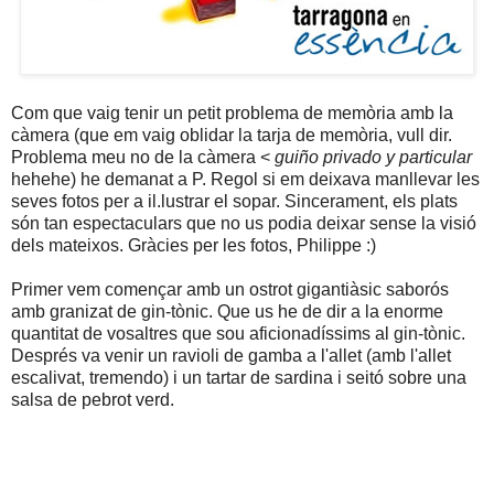
Com que vaig tenir un petit problema de memòria amb la
càmera (que em vaig oblidar la tarja de memòria, vull dir.
Problema meu no de la càmera <
guiño privado y particular
hehehe) he demanat a P. Regol si em deixava manllevar les
seves fotos per a il.lustrar el sopar. Sincerament, els plats
són tan espectaculars que no us podia deixar sense la visió
dels mateixos. Gràcies per les fotos, Philippe :)
Primer vem començar amb un ostrot gigantiàsic saborós
amb granizat de gin-tònic. Que us he de dir a la enorme
quantitat de vosaltres que sou aficionadíssims al gin-tònic.
Després va venir un ravioli de gamba a l'allet (amb l'allet
escalivat, tremendo) i un tartar de sardina i seitó sobre una
salsa de pebrot verd.