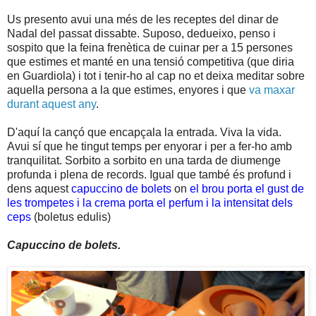
Us presento avui una més de les receptes del dinar de
Nadal del passat dissabte. Suposo, dedueixo, penso i
sospito que la feina frenètica de cuinar per a 15 persones
que estimes et manté en una tensió competitiva (que diria
en Guardiola) i tot i tenir-ho al cap no et deixa meditar sobre
aquella persona a la que estimes, enyores i que
va maxar
durant aquest any
.
D'aquí la cançó que encapçala la entrada. Viva la vida.
Avui sí que he tingut temps per enyorar i per a fer-ho amb
tranquilitat. Sorbito a sorbito en una tarda de diumenge
profunda i plena de records. Igual que també és profund i
dens aquest
capuccino de bolets
on
el brou porta el gust de
les trompetes i la crema porta el perfum i la intensitat dels
ceps
(boletus edulis)
Capuccino de bolets.