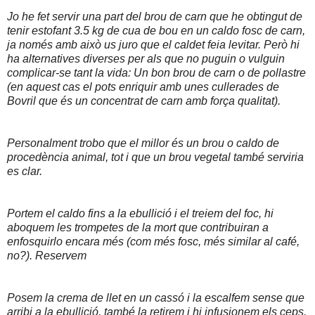
Jo he fet servir una part del brou de carn que he obtingut de
tenir estofant 3.5 kg de cua de bou en un caldo fosc de carn,
ja només amb això us juro que el caldet feia levitar. Però hi
ha alternatives diverses per als que no puguin o vulguin
complicar-se tant la vida: Un bon brou de carn o de pollastre
(en aquest cas el pots enriquir amb unes cullerades de
Bovril que és un concentrat de carn amb força qualitat).
Personalment trobo que el millor és un brou o caldo de
procedència animal, tot i que un brou vegetal també serviria
es clar.
Portem el caldo fins a la ebullició i el treiem del foc, hi
aboquem les trompetes de la mort que contribuiran a
enfosquirlo encara més (com més fosc, més similar al café,
no?). Reservem
Posem la crema de llet en un cassó i la escalfem sense que
arribi a la ebullició, també la retirem i hi infusionem els ceps.