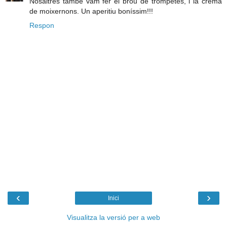
Nosaltres també vam fer el brou de trompetes, i la crema
de moixernons. Un aperitiu boníssim!!!
Respon
‹
›
Inici
Visualitza la versió per a web