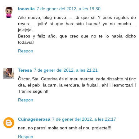
locasita
7 de gener del 2012, a les 19:30
Año nuevo, blog nuevo...... di que sí! Y esos regalos de
reyes..... jolín! sí que has sido buena! yo no mucho....
jejejeje.
Besos y feliz año, que creo que no te lo había dicho
todavía!
Respon
Teresa
7 de gener del 2012, a les 21:21
Òscar, Sta. Caterina és el meu mercat! cada dissabte hi tinc
cita, el peix, la carn, la verdura, la fruita! , ah! i l'esmorzar!!!
T'aniré seguint!!
Respon
Cuinagenerosa
7 de gener del 2012, a les 22:17
nen, no pares! molta sort amb el nou projecte!!!
Respon