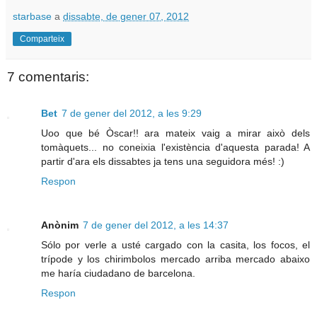
starbase
a
dissabte, de gener 07, 2012
Comparteix
7 comentaris:
Bet
7 de gener del 2012, a les 9:29
Uoo que bé Òscar!! ara mateix vaig a mirar això dels
tomàquets... no coneixia l'existència d'aquesta parada! A
partir d'ara els dissabtes ja tens una seguidora més! :)
Respon
Anònim
7 de gener del 2012, a les 14:37
Sólo por verle a usté cargado con la casita, los focos, el
trípode y los chirimbolos mercado arriba mercado abaixo
me haría ciudadano de barcelona.
Respon