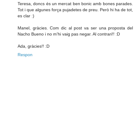
Teresa, doncs és un mercat ben bonic amb bones parades.
Tot i que algunes força pujadetes de preu. Però hi ha de tot,
es clar :)
Manel, gràcies. Com dic al post va ser una proposta del
Nacho Bueno i no m'hi vaig pas negar. Al contrari!! :D
Ada, gràcies!! :D
Respon