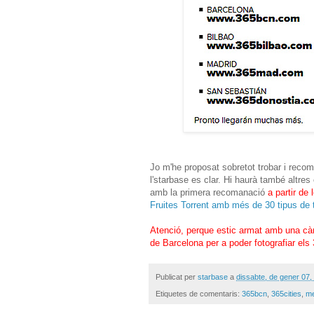
Jo m'he proposat sobretot trobar i reco
l'starbase es clar. Hi haurà també altres
amb la primera recomanació
a partir de 
Fruites Torrent amb més de 30 tipus de
Atenció, perque estic armat amb una càm
de Barcelona per a poder fotografiar els
Publicat per
starbase
a
dissabte, de gener 07,
Etiquetes de comentaris:
365bcn
,
365cities
,
me