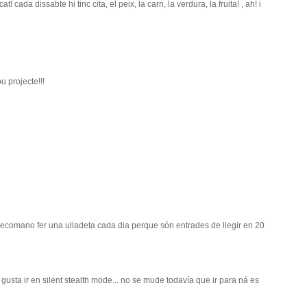
 cada dissabte hi tinc cita, el peix, la carn, la verdura, la fruita! , ah! i
u projecte!!!
 recomano fer una ulladeta cada dia perque són entrades de llegir en 20
sta ir en silent stealth mode... no se mude todavía que ir para ná es