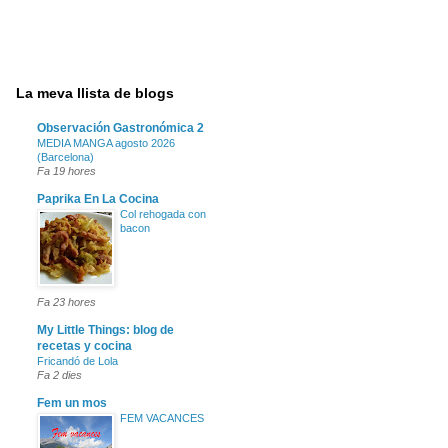
La meva llista de blogs
Observación Gastronómica 2
MEDIA MANGA agosto 2026
(Barcelona)
Fa 19 hores
Paprika En La Cocina
Col rehogada con
bacon
Fa 23 hores
My Little Things: blog de
recetas y cocina
Fricandó de Lola
Fa 2 dies
Fem un mos
FEM VACANCES