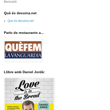
Benicarló
Què és decuina.net
Que és decuina.net
Parlo de restaurants a...
Llibre amb Daniel Jordà: