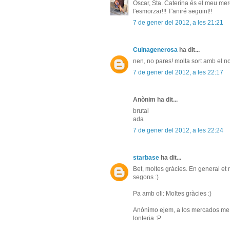
Òscar, Sta. Caterina és el meu mercat!
l'esmorzar!!! T'aniré seguint!!
7 de gener del 2012, a les 21:21
Cuinagenerosa
ha dit...
nen, no pares! molta sort amb el no
7 de gener del 2012, a les 22:17
Anònim ha dit...
brutal
ada
7 de gener del 2012, a les 22:24
starbase
ha dit...
Bet, moltes gràcies. En general et
segons :)
Pa amb oli: Moltes gràcies :)
Anónimo ejem, a los mercados me gu
tonteria :P