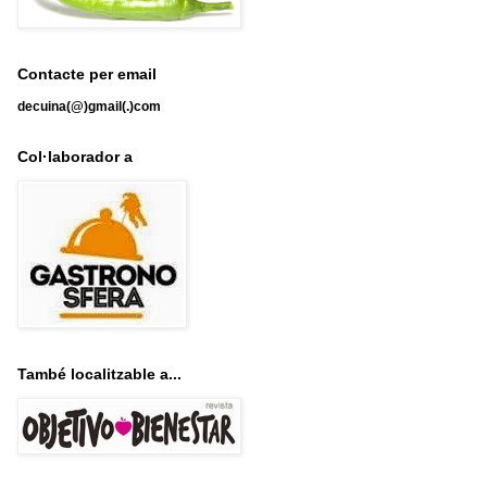
Contacte per email
decuina(@)gmail(.)com
Col·laborador a
També localitzable a...