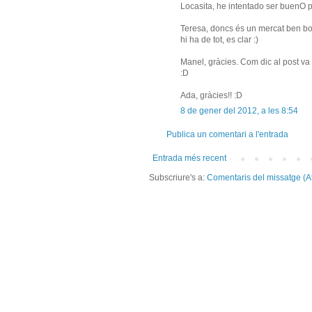
Locasita, he intentado ser buenO 
Teresa, doncs és un mercat ben bo
hi ha de tot, es clar :)
Manel, gràcies. Com dic al post va 
:D
Ada, gràcies!! :D
8 de gener del 2012, a les 8:54
Publica un comentari a l'entrada
Entrada més recent
Subscriure's a:
Comentaris del missatge (A