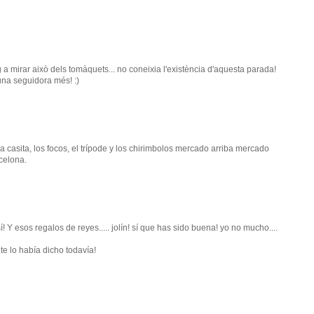
a mirar això dels tomàquets... no coneixia l'existència d'aquesta parada!
 una seguidora més! :)
a casita, los focos, el trípode y los chirimbolos mercado arriba mercado
celona.
í! Y esos regalos de reyes..... jolín! sí que has sido buena! yo no mucho....
te lo había dicho todavía!