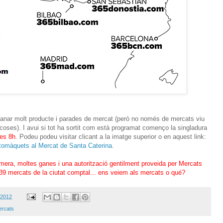
manar molt producte i parades de mercat (però no només de mercats viu
 coses). I avui si tot ha sortit com està programat començo la singladura
les 8h
. Podeu podeu visitar clicant a la imatge superior o en aquest link:
 tomàquets al Mercat de Santa Caterina.
era, moltes ganes i una autorització gentilment proveida per Mercats
 39 mercats de la ciutat comptal... ens veiem als mercats o qué?
 2012
rcats