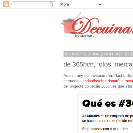
dissabte, 7 de gener del 20
de 365bcn, fotos, mercat
Aquest any per invitació d'en Nacho Bue
setmanal i
cada dissabte donaré la meva
del projecte col.lectiu 365cities que s'ha