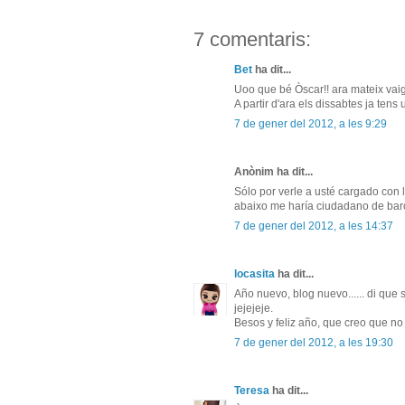
7 comentaris:
Bet
ha dit...
Uoo que bé Òscar!! ara mateix vaig 
A partir d'ara els dissabtes ja tens
7 de gener del 2012, a les 9:29
Anònim ha dit...
Sólo por verle a usté cargado con l
abaixo me haría ciudadano de bar
7 de gener del 2012, a les 14:37
locasita
ha dit...
Año nuevo, blog nuevo...... di que s
jejejeje.
Besos y feliz año, que creo que no 
7 de gener del 2012, a les 19:30
Teresa
ha dit...