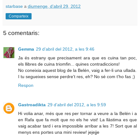
starbase
a
diumenge, d’abril 29, 2012
Comparteix
5 comentaris:
Gemma
29 d’abril del 2012, a les 9:46
Ja és estrany que precisament ara que es cuina tan poc,
els llibres de cuina triomfin... quines contradiccions!
No coneixia aquest blog de la Belén, vaig a fer-li una ullada.
I tu segueixes sense perdre't res, eh? No sé com t'ho fas ;)
Respon
Gastroadikta
29 d’abril del 2012, a les 9:59
Hi volia anar, més que res per tornar a veure a la Belén i a
en Rafa que fa molt que no els he vist! La llàstima es que
vaig acabar tard i era impossible arribar a les 7! Sort que al
menys ens portes una mini review! jejejje