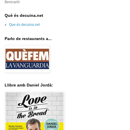
Benicarló
Què és decuina.net
Que és decuina.net
Parlo de restaurants a...
Llibre amb Daniel Jordà: