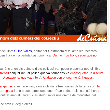
 del llibre
Cuina Vallès
, editat per GastronomiaOci amb les receptes
uen fitxa en la partida gastronòmica.
Qui no mou fitxa, segur que no
rència, on els cuiners (i els politics) van poder presentar-nos el llibre
treball
conjunt
(bé,
el politic que va parlar ens va
encasquetar un discurs
 i Diputacions, que vaya tela
).
Cadascú ven el seu menú, I guess.
l ganxet
a les receptes, sense oblidar altres joietes de la terra com
la
 terregada
i una o dues propostes que m'han cridat molt l'atenció i crec
confitat amb all, llorer i clau d'olor sobre una crema de mongetes del
loc amb el degut credit.