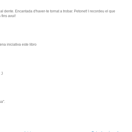
al dente. Encantada d'haver-te tornat a trobar. Petonet! I recordeu el que
 fins avui!
a iniciativa este libro
;)
sa".