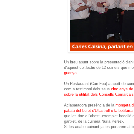
Un breu apunt sobre la presentació d'ahir
d'aquest col.lectiu de 12 cuiners que mo
guanya.
Un Restaurant (Can Feu) atapeït de concur
com a testimoni dels seus
cinc anys de 
sobre la utilitat dels Consells Comarcals
Aclaparadora presència de la
mongeta de
patata del bufet d'Ullastrell o la botifarra
que les tinc a l'abast -exemple: bacallà 
ganxet, de la cuinera Nuria Perez-.
Si les acabo cuinant ja les portarem al b