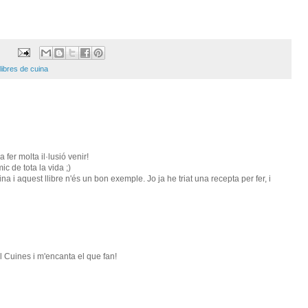
llibres de cuina
fer molta il·lusió venir!
c de tota la vida ;)
na i aquest llibre n'és un bon exemple. Jo ja he triat una recepta per fer, i
l Cuines i m'encanta el que fan!