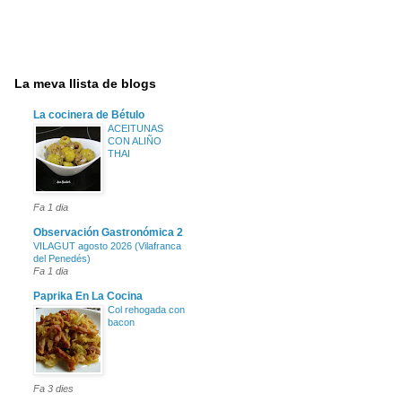
La meva llista de blogs
La cocinera de Bétulo
ACEITUNAS
CON ALIÑO
THAI
Fa 1 dia
Observación Gastronómica 2
VILAGUT agosto 2026 (Vilafranca
del Penedés)
Fa 1 dia
Paprika En La Cocina
Col rehogada con
bacon
Fa 3 dies