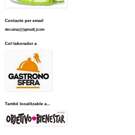
Contacte per email
decuina(@)gmail(.)com
Col·laborador a
També localitzable a...