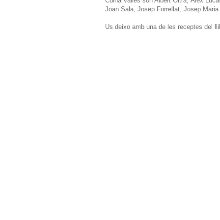
Cuina Vallès són Albert Oltra, Àlex Luc
Joan Sala, Josep Forrellat, Josep Maria
Us deixo amb una de les receptes del llibr