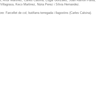
as, Artur Martinez, Carles Calsina, Edgar Gonzalez, Joan Ramón Fafila,
 Villagrasa, Keco Martinez, Núria Perez i Sílvia Hernandez.
e: Farcellet de col, butifarra terregada i llagostins (Carles Calsina).