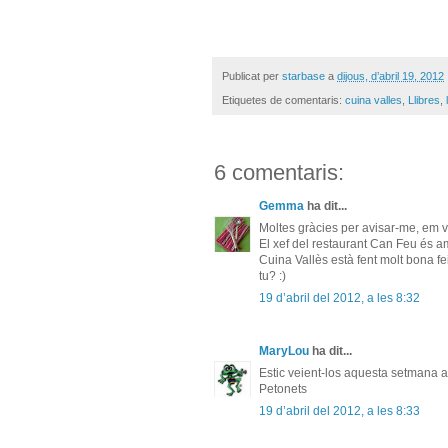
Publicat per
starbase
a
dijous, d’abril 19, 2012
Etiquetes de comentaris:
cuina valles
,
Llibres
,
6 comentaris:
Gemma
ha dit...
Moltes gràcies per avisar-me, em va 
El xef del restaurant Can Feu és ami
Cuina Vallès està fent molt bona fei
tu? :)
19 d’abril del 2012, a les 8:32
MaryLou
ha dit...
Estic veient-los aquesta setmana a
Petonets
19 d’abril del 2012, a les 8:33