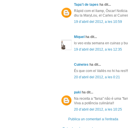
Tapa't de tapes
ha dit...
Ràpid com el llamp, Òscar! Notícia 
diu la MaryLou, el Carles al Cuines
19 d’abril del 2012, a les 10:59
Miquel
ha dit...
lo veo esta semana en cuinas y buen
19 d’abril del 2012, a les 12:35
Cuinetes
ha dit...
És que com el Vallès no hi ha res!!! 
20 d’abril del 2012, a les 0:21
paki
ha dit...
Na receita a "farsa" não é uma "far
Viva a potência culinária!!
20 d’abril del 2012, a les 10:25
Publica un comentari a l'entrada