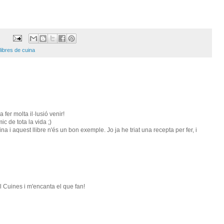
llibres de cuina
fer molta il·lusió venir!
c de tota la vida ;)
na i aquest llibre n'és un bon exemple. Jo ja he triat una recepta per fer, i
l Cuines i m'encanta el que fan!