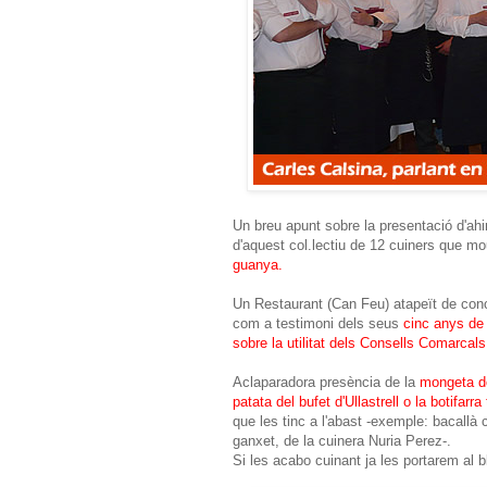
Un breu apunt sobre la presentació d'ahir
d'aquest col.lectiu de 12 cuiners que mo
guanya.
Un Restaurant (Can Feu) atapeït de concur
com a testimoni dels seus
cinc anys de 
sobre la utilitat dels Consells Comarcals
Aclaparadora presència de la
mongeta de
patata del bufet d'Ullastrell o la botifarra
que les tinc a l'abast -exemple: bacallà 
ganxet, de la cuinera Nuria Perez-.
Si les acabo cuinant ja les portarem al b