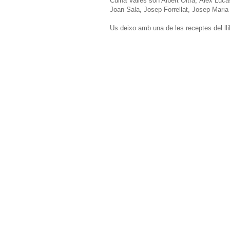
Cuina Vallès són Albert Oltra, Àlex Luc
Joan Sala, Josep Forrellat, Josep Maria
Us deixo amb una de les receptes del llibr