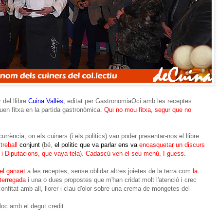
 del llibre
Cuina Vallès
, editat per GastronomiaOci amb les receptes
uen fitxa en la partida gastronòmica.
Qui no mou fitxa, segur que no
rència, on els cuiners (i els politics) van poder presentar-nos el llibre
treball
conjunt
(bé,
el politic que va parlar ens va
encasquetar un discurs
 i Diputacions, que vaya tela
).
Cadascú ven el seu menú, I guess.
l ganxet
a les receptes, sense oblidar altres joietes de la terra com
la
 terregada
i una o dues propostes que m'han cridat molt l'atenció i crec
confitat amb all, llorer i clau d'olor sobre una crema de mongetes del
loc amb el degut credit.