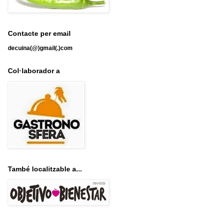
Contacte per email
decuina(@)gmail(.)com
Col·laborador a
També localitzable a...