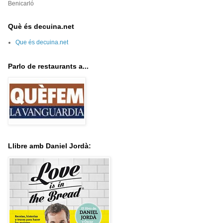
Benicarló
Què és decuina.net
Que és decuina.net
Parlo de restaurants a...
Llibre amb Daniel Jordà: