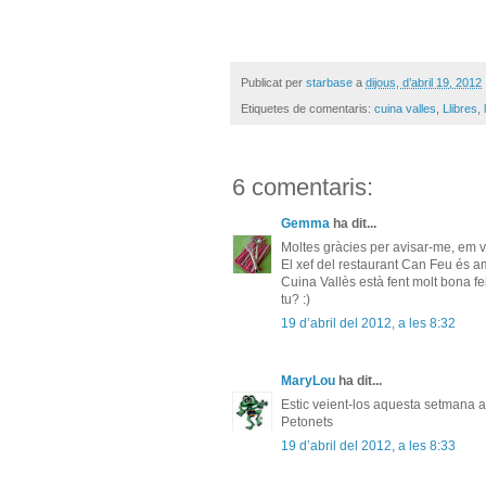
Publicat per
starbase
a
dijous, d’abril 19, 2012
Etiquetes de comentaris:
cuina valles
,
Llibres
,
6 comentaris:
Gemma
ha dit...
Moltes gràcies per avisar-me, em va 
El xef del restaurant Can Feu és ami
Cuina Vallès està fent molt bona fei
tu? :)
19 d’abril del 2012, a les 8:32
MaryLou
ha dit...
Estic veient-los aquesta setmana a
Petonets
19 d’abril del 2012, a les 8:33