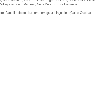
as, Artur Martinez, Carles Calsina, Edgar Gonzalez, Joan Ramón Fafila,
 Villagrasa, Keco Martinez, Núria Perez i Sílvia Hernandez.
e: Farcellet de col, butifarra terregada i llagostins (Carles Calsina).