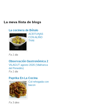
La meva llista de blogs
La cocinera de Bétulo
ACEITUNAS
CON ALIÑO
THAI
Fa 1 dia
Observación Gastronómica 2
VILAGUT agosto 2026 (Vilafranca
del Penedés)
Fa 1 dia
Paprika En La Cocina
Col rehogada con
bacon
Fa 3 dies