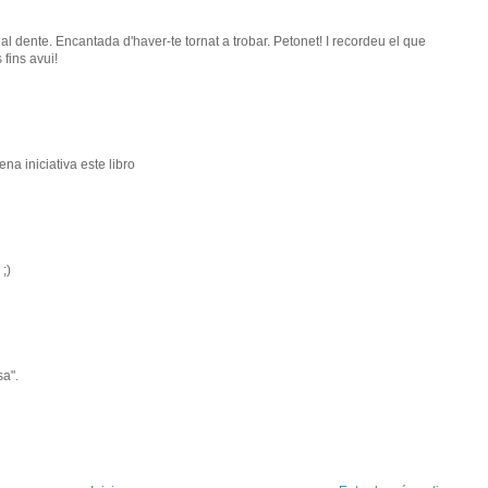
al dente. Encantada d'haver-te tornat a trobar. Petonet! I recordeu el que
 fins avui!
a iniciativa este libro
;)
sa".