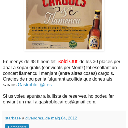
Sold Out
En menys de 48 h hem fet '
' de les 30 places per
anar a sopar gratis (convidats per Moritz) tot escoltant un
concert flamencu i menjant (entre altres coses) cargols.
Gràcies de nou per la fulgurant acollida que doneu als
saraos
Gastrobloc@ires.
Si us voleu apuntar a la llista de reserves, ho podeu fer
enviant un mail a gastroblocaires@gmail.com.
starbase
a
divendres, de maig 04, 2012
Comparteix