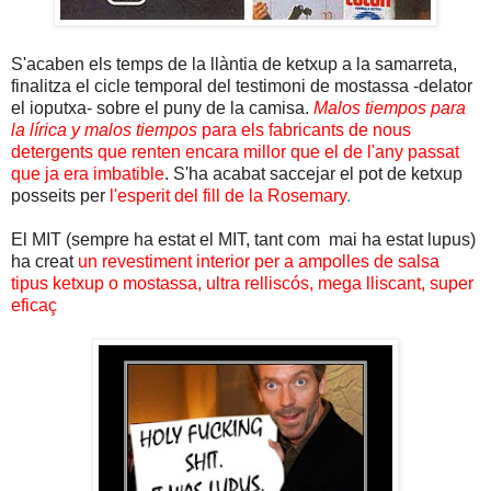
S'acaben els temps de la llàntia de ketxup a la samarreta,
finalitza el cicle temporal del testimoni de mostassa -delator
el ioputxa- sobre el puny de la camisa.
Malos tiempos para
la lírica y malos tiempos
para els fabricants de nous
detergents que renten encara millor que el de l'any passat
que ja era imbatible
. S'ha acabat saccejar el pot de ketxup
posseits per
l'esperit del fill de la Rosemary
.
El MIT (sempre ha estat el MIT, tant com mai ha estat lupus)
ha creat
un revestiment interior per a ampolles de salsa
tipus ketxup o mostassa, ultra relliscós, mega lliscant, super
eficaç