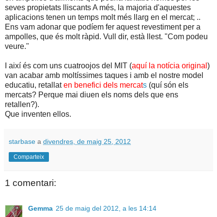
seves propietats
lliscants
A més
,
la majoria d'aquestes
aplicacions
tenen un temps
molt més
llarg en el
mercat
;
..
Ens vam adonar que
podíem
fer aquest
revestiment
per a
ampolles
,
que és molt ràpid
.
Vull dir
,
està llest
.
"
Com podeu
veure."
I així és com uns cuatroojos del MIT (
aquí la notícia original
)
van acabar amb moltíssimes taques i amb el nostre model
educatiu, retallat
en benefici dels mercat
s
(quí són els
mercats? Perque mai diuen els noms dels que ens
retallen?).
Que inventen ellos.
starbase
a
divendres, de maig 25, 2012
Comparteix
1 comentari:
Gemma
25 de maig del 2012, a les 14:14