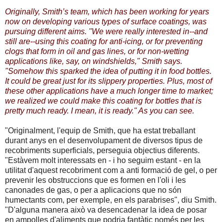
Originally, Smith’s team, which has been working for years
now on developing various types of surface coatings, was
pursuing different aims. "We were really interested in--and
still are--using this coating for anti-icing, or for preventing
clogs that form in oil and gas lines, or for non-wetting
applications like, say, on windshields," Smith says.
"Somehow this sparked the idea of putting it in food bottles.
It could be great just for its slippery properties. Plus, most of
these other applications have a much longer time to market;
we realized we could make this coating for bottles that is
pretty much ready. I mean, it is ready." As you can see.
"Originalment
, l'equip de
Smith
,
que ha estat treballant
durant
anys en el desenvolupament
de diversos tipus
de
recobriments
superficials
,
perseguia
objectius
diferents
.
"Estàvem
molt interessats en
-
i
ho seguim estant
-
en la
utilitat
d'aquest
recobriment
com a anti formació de
gel,
o per
prevenir
les
obstruccions
que es formen
en l'oli
i
les
canonades de gas
,
o
per a aplicacions que
no són
humectants
com
,
per exemple
,
en els
parabrises
"
,
diu
Smith
.
"
D'alguna
manera això
va desencadenar
la idea de posar
en ampolles
d'aliments
que podria fantàtic
només
per les