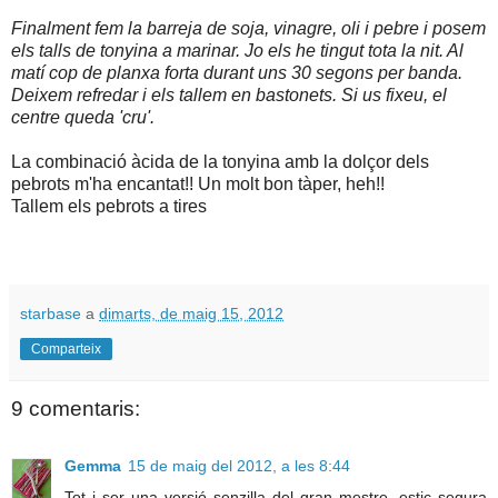
Finalment fem la barreja de soja, vinagre, oli i pebre i posem
els talls de tonyina a marinar. Jo els he tingut tota la nit. Al
matí cop de planxa forta durant uns 30 segons per banda.
Deixem refredar i els tallem en bastonets. Si us fixeu, el
centre queda 'cru'.
La combinació àcida de la tonyina amb la dolçor dels
pebrots m'ha encantat!! Un molt bon tàper, heh!!
Tallem els pebrots a tires
starbase
a
dimarts, de maig 15, 2012
Comparteix
9 comentaris:
Gemma
15 de maig del 2012, a les 8:44
Tot i ser una versió senzilla del gran mestre, estic segura