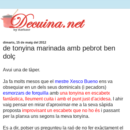
dimarts, 15 de maig del 2012
de tonyina marinada amb pebrot ben
dolç
Avui una de tàper.
Ja fa molts mesos que el
mestre Xesco Bueno
ens va
obsequiar en un dels seus dominicals (i pecadors)
esmorzars de forquilla
amb
una tonyina en escabetx
fantàstica, lleument cuita i amb el punt just d'acidesa
. I ahir
vaig pensar en mirar d'aproximar-me a la seva sàpida
proposta
improvisant un escabetx que no ho és
i passant
per la planxa uns segons la meva tonyina.
Es a dir, potser us pregunteu la raó de no fer exàctament el