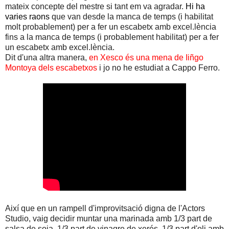
mateix concepte del mestre si tant em va agradar.
Hi ha
varies raons
que van desde la manca de temps (i habilitat
molt probablement) per a fer un escabetx amb excel.lència
fins a la manca de temps (i probablement habilitat) per a fer
un escabetx amb excel.lència.
Dit d'una altra manera,
en Xesco és una mena de Iiñgo
Montoya dels escabetxos
i jo no he estudiat a Cappo Ferro.
Així que en un rampell d'improvitsació digna de l'Actors
Studio, vaig decidir muntar una marinada amb 1/3 part de
salsa de soja, 1/3 part de vinagre de xerés, 1/3 part d'oli amb