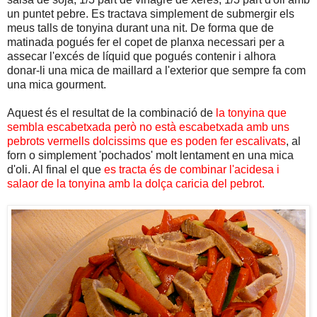
un puntet pebre. Es tractava simplement de submergir els
meus talls de tonyina durant una nit. De forma que de
matinada pogués fer el copet de planxa necessari per a
assecar l'excés de líquid que pogués contenir i alhora
donar-li una mica de maillard a l'exterior que sempre fa com
una mica gourment.
Aquest és el resultat de la combinació de
la tonyina que
sembla escabetxada però no està escabetxada amb uns
pebrots vermells dolcissims que es poden fer escalivats
, al
forn o simplement 'pochados' molt lentament en una mica
d'oli. Al final el que
es tracta és de combinar l'acidesa i
salaor de la tonyina amb la dolça caricia del pebrot.