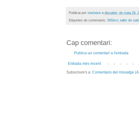
Publicat per
starbase
a
dissabte, de maig 26, 
Etiquetes de comentaris:
365bcn
,
taller de sa
Cap comentari:
Publica un comentari a l'entrada
Entrada més recent
Subscriure's a:
Comentaris del missatge (A