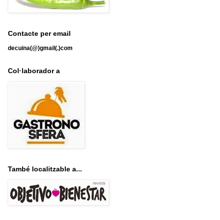
Contacte per email
decuina(@)gmail(.)com
Col·laborador a
També localitzable a...