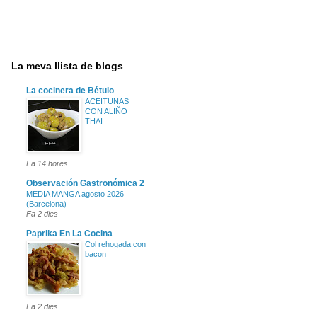
La meva llista de blogs
La cocinera de Bétulo
ACEITUNAS
CON ALIÑO
THAI
Fa 14 hores
Observación Gastronómica 2
MEDIA MANGA agosto 2026
(Barcelona)
Fa 2 dies
Paprika En La Cocina
Col rehogada con
bacon
Fa 2 dies