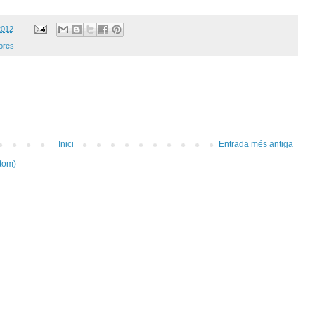
2012
bores
Inici
Entrada més antiga
tom)