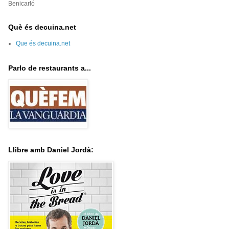
Benicarló
Què és decuina.net
Que és decuina.net
Parlo de restaurants a...
Llibre amb Daniel Jordà: