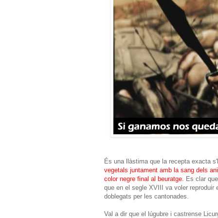
És una llàstima que la recepta exacta 
vegetals juntament amb la sang dels ani
color negre final al beuratge.
Es clar que
que en el segle XVIII va voler reproduir 
doblegats per les cantonades.
Val a dir que el lúgubre i castrense Licur