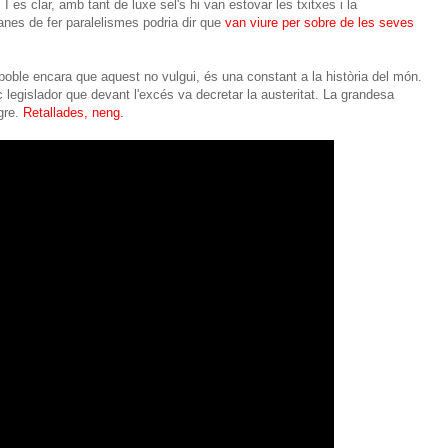
es clar, amb tant de luxe sel's hi van estovar les txitxes i la
nes de fer paralelismes podria dir que
van viure per sobre de les seves
poble encara que aquest no vulgui, és una constant a la història del món.
ic legislador que devant l'excés va decretar la austeritat. La grandesa
gre.
Retallades, neng.