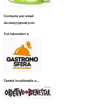
Contacte per email
decuina(@)gmail(.)com
Col·laborador a
També localitzable a...