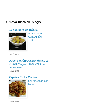
La meva llista de blogs
La cocinera de Bétulo
ACEITUNAS
CON ALIÑO
THAI
Fa 2 dies
Observación Gastronómica 2
VILAGUT agosto 2026 (Vilafranca
del Penedés)
Fa 2 dies
Paprika En La Cocina
Col rehogada con
bacon
Fa 4 dies