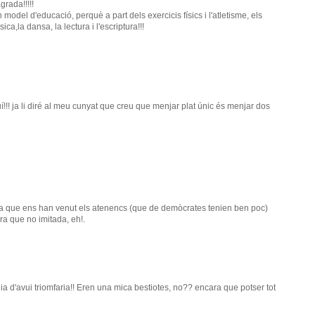
rada!!!!!
model d'educació, perquè a part dels exercicis físics i l'atletisme, els
ca,la dansa, la lectura i l'escriptura!!!
uí!!! ja li diré al meu cunyat que creu que menjar plat únic és menjar dos
o la que ens han venut els atenencs (que de demòcrates tenien ben poc)
a que no imitada, eh!.
a d'avui triomfaria!! Eren una mica bestiotes, no?? encara que potser tot