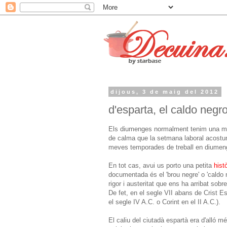
dijous, 3 de maig del 2012
d'esparta, el caldo negro
Els diumenges normalment tenim una mica
de calma que la setmana laboral acostum
meves temporades de treball en diumenge
En tot cas, avui us porto una petita
histò
documentada és el 'brou negre' o 'caldo 
rigor i austeritat que ens ha arribat sob
De fet, en el segle VII abans de Crist E
el segle IV A.C. o Corint en el II A.C.).
El caliu del ciutadà espartà era d'alló més