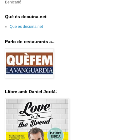
Benicarló
Què és decuina.net
Que és decuina.net
Parlo de restaurants a...
Llibre amb Daniel Jordà: