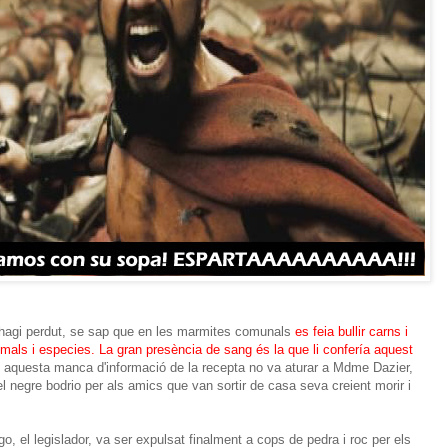
s'hagi perdut, se sap que en les marmites comunals
es feia bullir carns i
mals i especies. La gran presència de sang és la que li confería aquest
 aquesta manca d'informació de la recepta no va aturar a Mdme Dazier,
el negre bodrio per als amics que van sortir de casa seva creient morir i
go, el legislador, va ser expulsat finalment a cops de pedra i roc per els