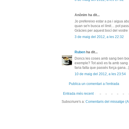
Anònim ha dit...
Jo prefereixo estar a pa i aigua 
quan se'n busca el límit.... pot pas
Gràcies per aquest bocí del vostre f
3 de maig del 2012, a les 22:32
Ruben
ha dit...
Doncs les coses amb sang ben bones
exemple? Tot això es fa amb sang (
faria falta que passés força gana...)
10 de maig del 2012, a les 23:54
Publica un comentari a l'entrada
Entrada més recent
Subscriure's a:
Comentaris del missatge (A