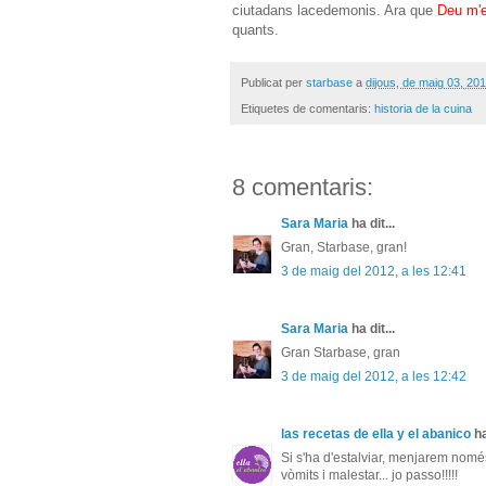
ciutadans lacedemonis. Ara que
Deu m'e
quants.
Publicat per
starbase
a
dijous, de maig 03, 20
Etiquetes de comentaris:
historia de la cuina
8 comentaris:
Sara Maria
ha dit...
Gran, Starbase, gran!
3 de maig del 2012, a les 12:41
Sara Maria
ha dit...
Gran Starbase, gran
3 de maig del 2012, a les 12:42
las recetas de ella y el abanico
ha
Si s'ha d'estalviar, menjarem nomé
vòmits i malestar... jo passo!!!!!