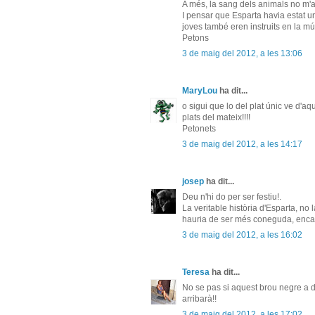
A més, la sang dels animals no m'ag
I pensar que Esparta havia estat un 
joves també eren instruits en la músi
Petons
3 de maig del 2012, a les 13:06
MaryLou
ha dit...
o sigui que lo del plat únic ve d'aq
plats del mateix!!!!
Petonets
3 de maig del 2012, a les 14:17
josep
ha dit...
Deu n'hi do per ser festiu!.
La veritable història d'Esparta, n
hauria de ser més coneguda, encar
3 de maig del 2012, a les 16:02
Teresa
ha dit...
No se pas si aquest brou negre a di
arribarà!!
3 de maig del 2012, a les 17:02