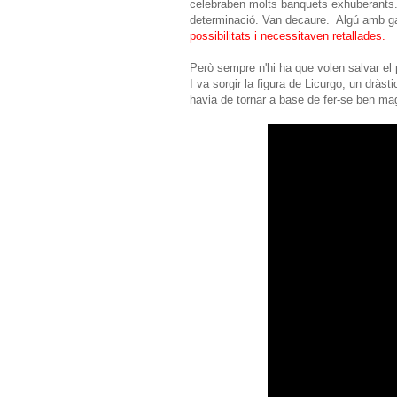
celebraben molts banquets exhuberants. I 
determinació. Van decaure. Algú amb ga
possibilitats i necessitaven retallades.
Però sempre n'hi ha que volen salvar el 
I va sorgir la figura de Licurgo, un dràst
havia de tornar a base de fer-se ben ma