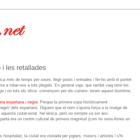
 i les retallades
 més de temps per seure, llegir posts i entrades i fer-ho amb el puntet
a a robar-nos a tots plegats. En general vaja, que també vaig tenir les
 i no tots els oficis -començem per els cuiners- tenen aquest biorritme.
ria espartana i negra
. Perque la primera sopa històricament
negro' dels espartans. Diguem que el nom s'ajusta força a la imatge de
re aquesta ciutat-estat hel.lènica, però no sempre va ser així.
sparta era un centre cultural de primera magnitud (com ho seria Atnes en
 hospitalari, la ciutat era visitada per joglars, músics i artistes i s'hi