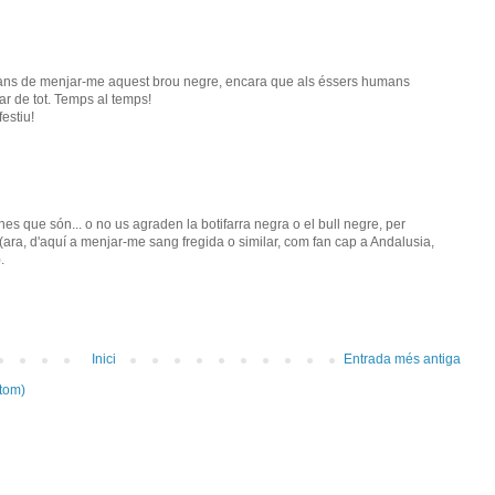
abans de menjar-me aquest brou negre, encara que als éssers humans
sar de tot. Temps al temps!
estiu!
 que són... o no us agraden la botifarra negra o el bull negre, per
ara, d'aquí a menjar-me sang fregida o similar, com fan cap a Andalusia,
.
Inici
Entrada més antiga
tom)