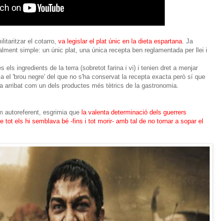
litaritzar el cotarro,
va legislar el plat únic en la dieta espartana
. Ja
alment simple: un únic plat, una única recepta ben reglamentada per llei i
els ingredients de la terra (sobretot farina i vi) i tenien dret a menjar
a el 'brou negre' del que no s'ha conservat la recepta exacta però sí que
 ha arribat com un dels productes més tètrics de la gastronomia.
m autoreferent, esgrimia que
la valenta determinació dels guerrers
 tot els hi semblava bé -fins i tot morir- amb tal de no tornar a sopar el