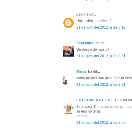
paki
ha dit...
Um jardim japonês...?
21 de juny del 2012, a les 8:12
Sara Maria
ha dit...
Un postre de músic?
21 de juny del 2012, a les 8:21
Miquel
ha dit...
como no des una pista mas,ni idea
21 de juny del 2012, a les 8:21
LA COCINERA DE BETULO
ha dit
Es massa d'hora per començar a pen
Ja ens ho diràs.
Petons.
21 de juny del 2012, a les 8:59