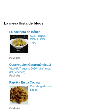
La meva llista de blogs
La cocinera de Bétulo
ACEITUNAS
CON ALIÑO
THAI
Fa 2 dies
Observación Gastronómica 2
VILAGUT agosto 2026 (Vilafranca
del Penedés)
Fa 2 dies
Paprika En La Cocina
Col rehogada con
bacon
Fa 4 dies