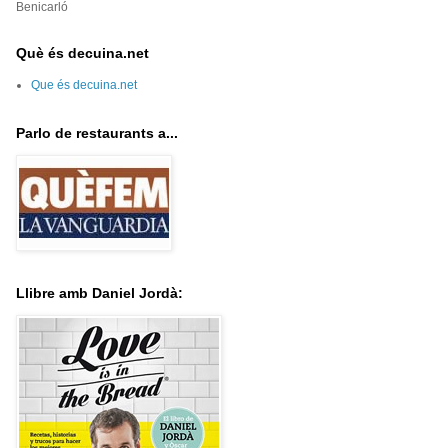
Benicarló
Què és decuina.net
Que és decuina.net
Parlo de restaurants a...
Llibre amb Daniel Jordà: