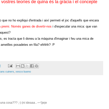
 vostres teoríes de quina és la gràcia i el concepte
o que no ho expliqui d'entrada i així permeti el joc d'aquells que encara
a premi. Només ganes de divertir-nos
i d'especular una mica: que van
 aquest?
, es tracta que li doneu a la màquina d'imaginar i feu una mica de
 ametlles posadetes en fila? ehhhh? :P
2
rans cuiners
,
xesco bueno
una cosa??? ;-) (ni ideaaa...¬¬')jeje