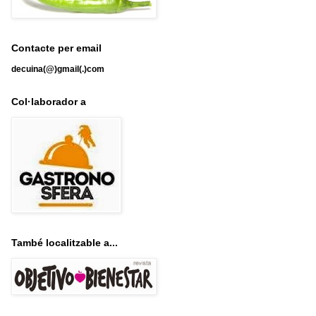
Contacte per email
decuina(@)gmail(.)com
Col·laborador a
També localitzable a...