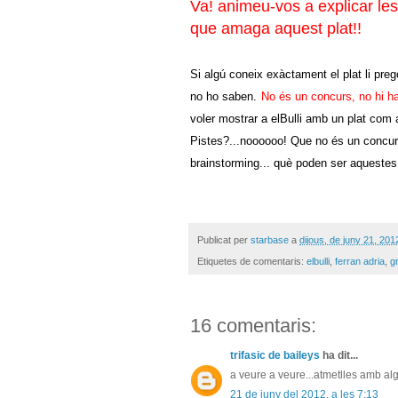
Va!
animeu-vos a explicar les
que amaga aquest plat!!
Si algú coneix exàctament el plat li preg
no ho saben.
No és un concurs, no hi h
voler mostrar a elBulli amb un plat com
Pistes?...noooooo! Que no és un concurs
brainstorming... què poden ser aquestes
Publicat per
starbase
a
dijous, de juny 21, 201
Etiquetes de comentaris:
elbulli
,
ferran adria
,
g
16 comentaris:
trifasic de baileys
ha dit...
a veure a veure...atmetlles amb alg
21 de juny del 2012, a les 7:13