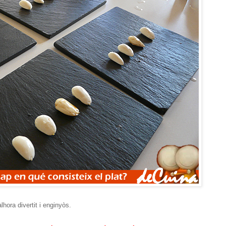
lhora divertit i enginyòs.