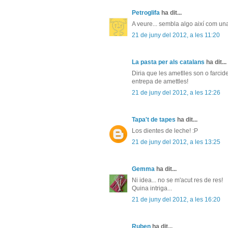
Petroglifa
ha dit...
A veure... sembla algo així com una
21 de juny del 2012, a les 11:20
La pasta per als catalans
ha dit...
Diria que les ametlles son o farci
entrepa de amettles!
21 de juny del 2012, a les 12:26
Tapa't de tapes
ha dit...
Los dientes de leche! :P
21 de juny del 2012, a les 13:25
Gemma
ha dit...
Ni idea... no se m'acut res de res!
Quina intriga...
21 de juny del 2012, a les 16:20
Ruben
ha dit...