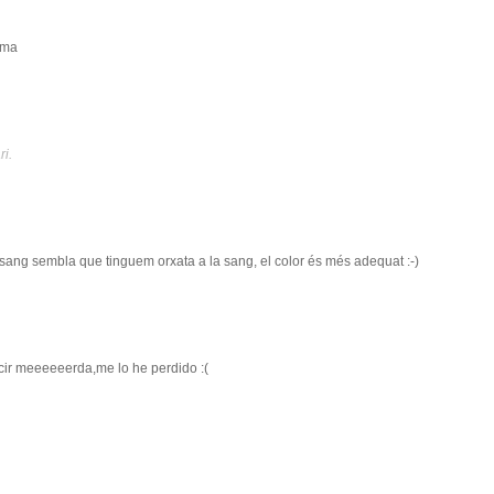
ima
ri.
sang sembla que tinguem orxata a la sang, el color és més adequat :-)
cir meeeeeerda,me lo he perdido :(