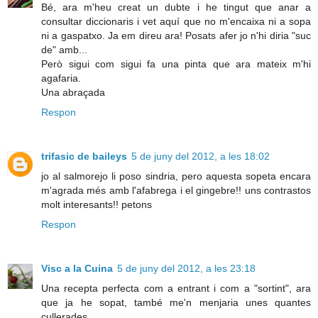
Bé, ara m'heu creat un dubte i he tingut que anar a
consultar diccionaris i vet aquí que no m'encaixa ni a sopa
ni a gaspatxo. Ja em direu ara! Posats afer jo n'hi diria "suc
de" amb...
Però sigui com sigui fa una pinta que ara mateix m'hi
agafaria.
Una abraçada
Respon
trifasic de baileys
5 de juny del 2012, a les 18:02
jo al salmorejo li poso sindria, pero aquesta sopeta encara
m'agrada més amb l'afabrega i el gingebre!! uns contrastos
molt interesants!! petons
Respon
Visc a la Cuina
5 de juny del 2012, a les 23:18
Una recepta perfecta com a entrant i com a "sortint", ara
que ja he sopat, també me'n menjaria unes quantes
cullerades...