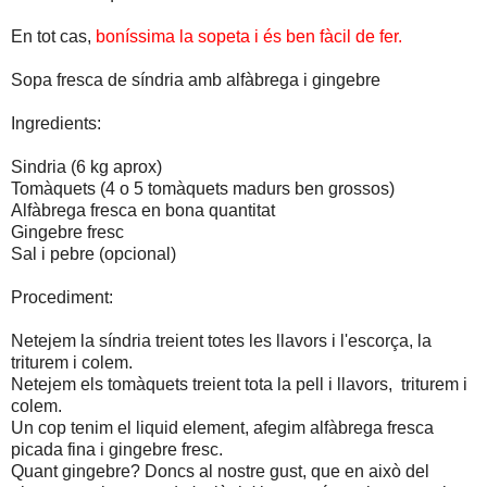
En tot cas,
boníssima la sopeta i és ben fàcil de fer.
Sopa fresca de síndria amb alfàbrega i gingebre
Ingredients:
Sindria (6 kg aprox)
Tomàquets (4 o 5 tomàquets madurs ben grossos)
Alfàbrega fresca en bona quantitat
Gingebre fresc
Sal i pebre (opcional)
Procediment:
Netejem la síndria treient totes les llavors i l'escorça, la
triturem i colem.
Netejem els tomàquets treient tota la pell i llavors, triturem i
colem.
Un cop tenim el liquid element, afegim alfàbrega fresca
picada fina i gingebre fresc.
Quant gingebre? Doncs al nostre gust, que en això del