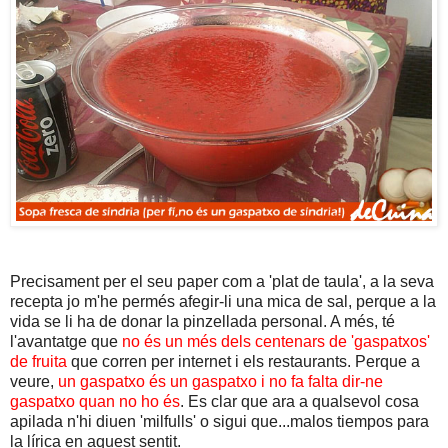
Precisament per el seu paper com a 'plat de taula', a la seva
recepta jo m'he permés afegir-li una mica de sal, perque a la
vida se li ha de donar la pinzellada personal. A més, té
l'avantatge que
no és un més dels centenars de 'gaspatxos'
de fruita
que corren per internet i els restaurants. Perque a
veure,
un gaspatxo és un gaspatxo i no fa falta dir-ne
gaspatxo quan no ho és
. Es clar que ara a qualsevol cosa
apilada n'hi diuen 'milfulls' o sigui que...malos tiempos para
la lírica en aquest sentit.