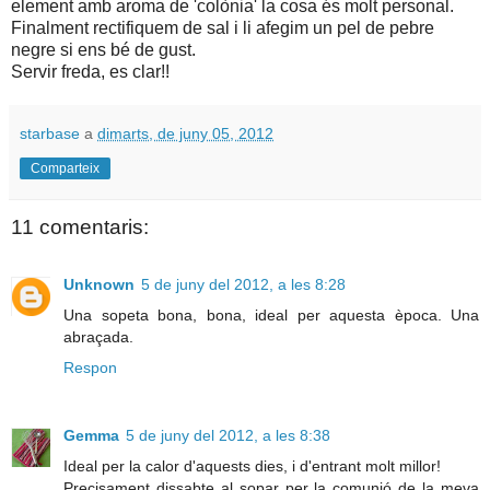
element amb aroma de 'colònia' la cosa és molt personal.
Finalment rectifiquem de sal i li afegim un pel de pebre
negre si ens bé de gust.
Servir freda, es clar!!
starbase
a
dimarts, de juny 05, 2012
Comparteix
11 comentaris:
Unknown
5 de juny del 2012, a les 8:28
Una sopeta bona, bona, ideal per aquesta època. Una
abraçada.
Respon
Gemma
5 de juny del 2012, a les 8:38
Ideal per la calor d'aquests dies, i d'entrant molt millor!
Precisament dissabte al sopar per la comunió de la meva