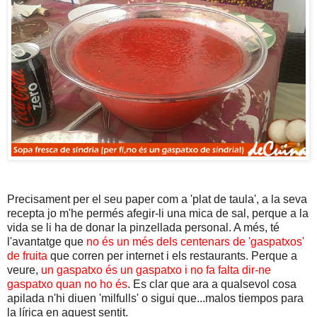
Precisament per el seu paper com a 'plat de taula', a la seva
recepta jo m'he permés afegir-li una mica de sal, perque a la
vida se li ha de donar la pinzellada personal. A més, té
l'avantatge que
no és un més dels centenars de 'gaspatxos'
de fruita
que corren per internet i els restaurants. Perque a
veure,
un gaspatxo és un gaspatxo i no fa falta dir-ne
gaspatxo quan no ho és
. Es clar que ara a qualsevol cosa
apilada n'hi diuen 'milfulls' o sigui que...malos tiempos para
la lírica en aquest sentit.