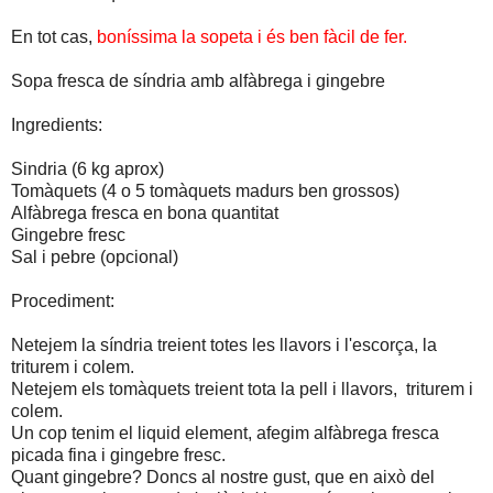
En tot cas,
boníssima la sopeta i és ben fàcil de fer.
Sopa fresca de síndria amb alfàbrega i gingebre
Ingredients:
Sindria (6 kg aprox)
Tomàquets (4 o 5 tomàquets madurs ben grossos)
Alfàbrega fresca en bona quantitat
Gingebre fresc
Sal i pebre (opcional)
Procediment:
Netejem la síndria treient totes les llavors i l'escorça, la
triturem i colem.
Netejem els tomàquets treient tota la pell i llavors, triturem i
colem.
Un cop tenim el liquid element, afegim alfàbrega fresca
picada fina i gingebre fresc.
Quant gingebre? Doncs al nostre gust, que en això del