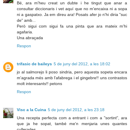
Bé, ara m'heu creat un dubte i he tingut que anar a
consultar diccionaris i vet aquí que no m'encaixa ni a sopa
ni a gaspatxo. Ja em direu ara! Posats afer jo n'hi diria "suc
de" amb...
Però sigui com sigui fa una pinta que ara mateix m'hi
agafaria.
Una abraçada
Respon
trifasic de baileys
5 de juny del 2012, a les 18:02
jo al salmorejo li poso sindria, pero aquesta sopeta encara
m'agrada més amb l'afabrega i el gingebre!! uns contrastos
molt interesants!! petons
Respon
Visc a la Cuina
5 de juny del 2012, a les 23:18
Una recepta perfecta com a entrant i com a "sortint", ara
que ja he sopat, també me'n menjaria unes quantes
cullerades...