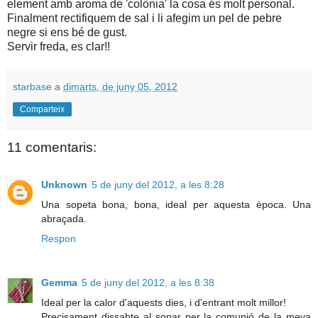
element amb aroma de 'colònia' la cosa és molt personal.
Finalment rectifiquem de sal i li afegim un pel de pebre
negre si ens bé de gust.
Servir freda, es clar!!
starbase
a
dimarts, de juny 05, 2012
Comparteix
11 comentaris:
Unknown
5 de juny del 2012, a les 8:28
Una sopeta bona, bona, ideal per aquesta època. Una
abraçada.
Respon
Gemma
5 de juny del 2012, a les 8:38
Ideal per la calor d'aquests dies, i d'entrant molt millor!
Precisament dissabte al sopar per la comunió de la meva