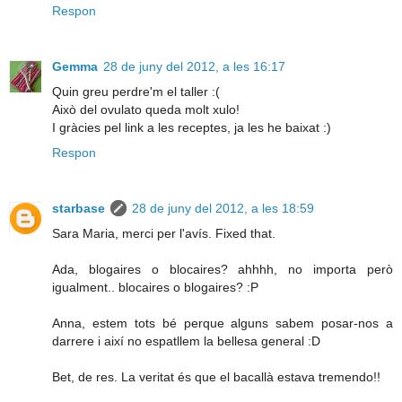
Respon
Gemma
28 de juny del 2012, a les 16:17
Quin greu perdre'm el taller :(
Això del ovulato queda molt xulo!
I gràcies pel link a les receptes, ja les he baixat :)
Respon
starbase
28 de juny del 2012, a les 18:59
Sara Maria, merci per l'avís. Fixed that.
Ada, blogaires o blocaires? ahhhh, no importa però
igualment.. blocaires o blogaires? :P
Anna, estem tots bé perque alguns sabem posar-nos a
darrere i així no espatllem la bellesa general :D
Bet, de res. La veritat és que el bacallà estava tremendo!!