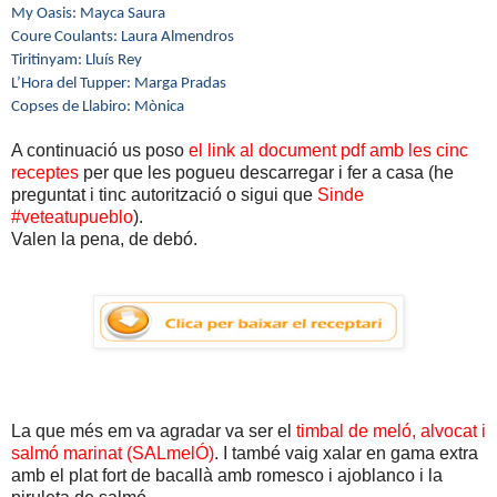
My Oasis: Mayca Saura
Coure Coulants: Laura Almendros
Tiritinyam: Lluís Rey
L’Hora del Tupper: Marga Pradas
Copses de Llabiro: Mònica
A continuació us poso
el link al document pdf amb les cinc
receptes
per que les pogueu descarregar i fer a casa (he
preguntat i tinc autorització o sigui que
Sinde
#veteatupueblo
).
Valen la pena, de debó.
La que més em va agradar va ser el
timbal de meló, alvocat i
salmó marinat (SALmelÓ)
. I també vaig xalar en gama extra
amb el plat fort de bacallà amb romesco i ajoblanco i la