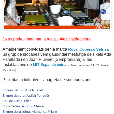
Ja us podeu imaginar la resta... #festivaldecolors.
Amablement convidats per la marca
Royal Copesco Sefrisa
un grup de blocaires vem gaudir del mestratge dels xefs Ada
Parellada i en Joan Pluvinet (Semproniana) a les
instal.lacions de
MIT Espai de cuina
,
c/ Milà i Fontanals, 14 - 26, local 4
(Barcelona)
.
Peix blau a tutti-plen i vinagreta de somriures amb:
Cocina Bétulo: Ana Nualart
El món de Juju: Judith Penedès
Cau de Cuina: Pilar
Cotó de Sucre: Cori i Mercè
El món de la cuina: Margarida Vilaró