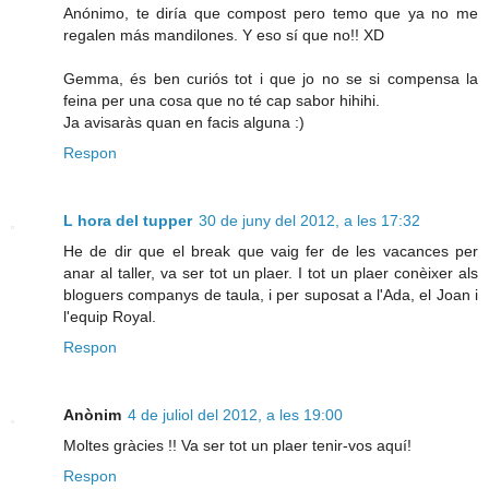
Anónimo, te diría que compost pero temo que ya no me
regalen más mandilones. Y eso sí que no!! XD
Gemma, és ben curiós tot i que jo no se si compensa la
feina per una cosa que no té cap sabor hihihi.
Ja avisaràs quan en facis alguna :)
Respon
L hora del tupper
30 de juny del 2012, a les 17:32
He de dir que el break que vaig fer de les vacances per
anar al taller, va ser tot un plaer. I tot un plaer conèixer als
bloguers companys de taula, i per suposat a l'Ada, el Joan i
l'equip Royal.
Respon
Anònim
4 de juliol del 2012, a les 19:00
Moltes gràcies !! Va ser tot un plaer tenir-vos aquí!
Respon