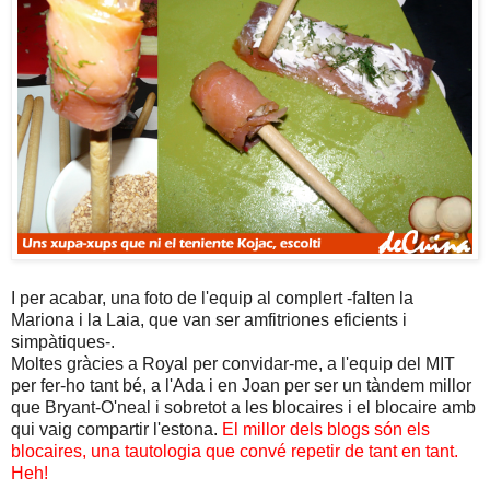
I per acabar, una foto de l'equip al complert -falten la
Mariona i la Laia, que van ser amfitriones eficients i
simpàtiques-.
Moltes gràcies a Royal per convidar-me, a l'equip del MIT
per fer-ho tant bé, a l'Ada i en Joan per ser un tàndem millor
que Bryant-O'neal i sobretot a les blocaires i el blocaire amb
qui vaig compartir l'estona.
El millor dels blogs són els
blocaires, una tautologia que convé repetir de tant en tant.
Heh!