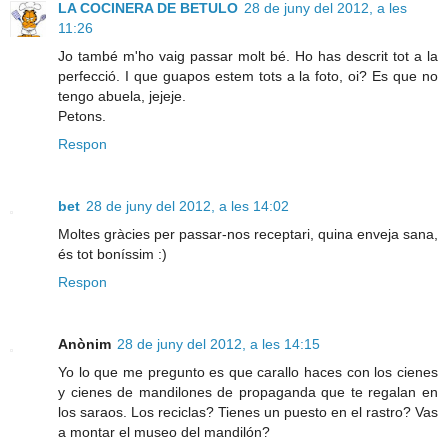
LA COCINERA DE BETULO
28 de juny del 2012, a les
11:26
Jo també m'ho vaig passar molt bé. Ho has descrit tot a la
perfecció. I que guapos estem tots a la foto, oi? Es que no
tengo abuela, jejeje.
Petons.
Respon
bet
28 de juny del 2012, a les 14:02
Moltes gràcies per passar-nos receptari, quina enveja sana,
és tot boníssim :)
Respon
Anònim
28 de juny del 2012, a les 14:15
Yo lo que me pregunto es que carallo haces con los cienes
y cienes de mandilones de propaganda que te regalan en
los saraos. Los reciclas? Tienes un puesto en el rastro? Vas
a montar el museo del mandilón?