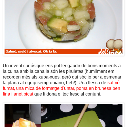
Un invent curiós que ens pot fer gaudir de bons moments a
la cuina amb la canalla són les piruletes (humilment em
recorden més als xupa-xups, però qui sóc jo per a esmenar
la plana al equip semproniano, heh!). Una llesca de
salmó
fumat, una mica de formatge d'untar, poma en brunesa ben
fina i anet picat
que li dona el toc fresc al conjunt.