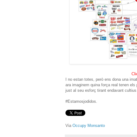
Cli
I no estan totes, però ens dona una im
ara imaginem quina força real tenen els
just al seu esforç tirant endavant cultius
#Estamosjodidos.
Via
Occupy Monsanto