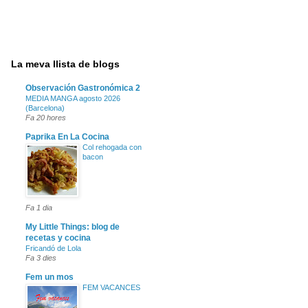
La meva llista de blogs
Observación Gastronómica 2
MEDIA MANGA agosto 2026
(Barcelona)
Fa 20 hores
Paprika En La Cocina
Col rehogada con
bacon
Fa 1 dia
My Little Things: blog de
recetas y cocina
Fricandó de Lola
Fa 3 dies
Fem un mos
FEM VACANCES