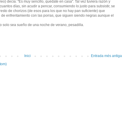
eo) decía: "Es muy sencillo, quédate en casa". Tal vez tuviera razón y
ntos días, sin acudir a pencar, consumiendo lo justo para subsistir, se
 resto de chorizos (de esos para los que no hay pan suficiente) que
ro de enfrentamiento con las porras, que siguen siendo negras aunque el
rio solo sea sueño de una noche de verano, pesadilla.
Inici
Entrada més antiga
tom)