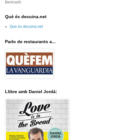
Benicarló
Què és decuina.net
Que és decuina.net
Parlo de restaurants a...
Llibre amb Daniel Jordà: