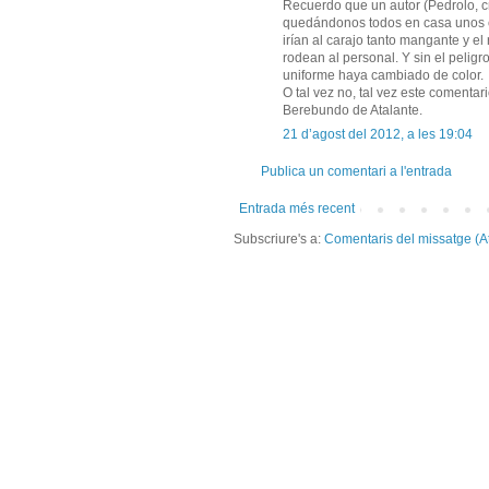
Recuerdo que un autor (Pedrolo, cr
quedándonos todos en casa unos cua
irían al carajo tanto mangante y el
rodean al personal. Y sin el pelig
uniforme haya cambiado de color.
O tal vez no, tal vez este comenta
Berebundo de Atalante.
21 d’agost del 2012, a les 19:04
Publica un comentari a l'entrada
Entrada més recent
Subscriure's a:
Comentaris del missatge (A