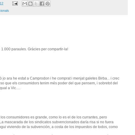
012
cionals
1.000 paraules. Gràcies per compartir-la!
ò jo ara he estat a Camprodon i he comprat i menjat galetes Birba... i crec
so que els consumidors tenim més poder del que pensem, i sobretot del
al a Vic.....
 los consumidores es grande, como lo es el de los currantes, pero
 (La mascarada de los sindicatos subvencionados daría risa si no fuera
angui viviendo de la subvención, a costa de los impuestos de todos, como