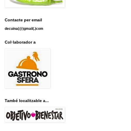
Contacte per email
decuina(@)gmail(.)com
Col·laborador a
També localitzable a...