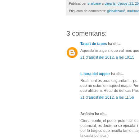
Publicat per
starbase
a
dimarts, d’agost 21, 2
Etiquetes de comentaris:
globalització
,
multina
3 comentaris:
Tapa't de tapes
ha dit...
Aquesta imatge sí que val més que 
21 d’agost del 2012, a les 10:15
L hora del tupper
ha dit...
Realment és prou esgarrifant... per
que no estan en aquest mapa. Pen
que utilitzem. Recordo del cas Pasqu
21 d’agost del 2012, a les 11:56
Anònim ha dit...
Ciertamente, el poder potencial de
potencial, es decir, no se ejecuta.
por lo trágico que resulta tanto m
la casta política.)