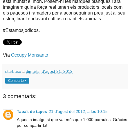
està muntat el món. Posem-hi les marques blanques i ara
imaginem quina força real tenen els productors locals com
els pagesos i ramaders per a aconseguir un preu just al seu
esforç tirant endavant cultius i criant els animals.
#Estamosjodidos.
Via
Occupy Monsanto
starbase
a
dimarts, d’agost 21, 2012
Comparteix
3 comentaris:
Tapa't de tapes
21 d’agost del 2012, a les 10:15
Aquesta imatge sí que val més que 1.000 paraules. Gràcies
per compartir-la!