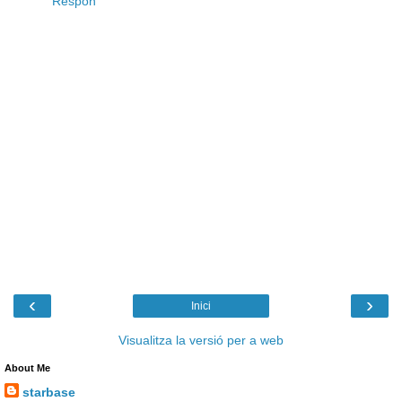
Respon
‹
›
Inici
Visualitza la versió per a web
About Me
starbase