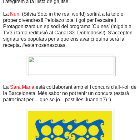
l'afegirem a la llista de grijits!!
La
Nuni
(Silvia Soto in the real world) sortirà a la tele el
proper divendres!! Pelotazo total i gol per l'escaire!!
Protagonitzarà un episodi del programa 'Cuines' (migdia a
TV3 i tarda redifusió al Canal 33. Dobledosis!). S'accepten
signatures populars per a que ens avanci quina serà la
recepta. #estamosenascuas
La
Sara Maria
està col.laborant amb el I concurs d'all-i-oli de
la Barceloneta. Més sabor no pot tenir un concurs (estarà
patrocinat per ... que se jo... pastilles Juanola?) ;)