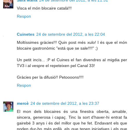
Visca el món blocaire català!!!
Respon
Cuinetes
24 de setembre del 2012, a les 22:04
Moltíssimes gràcies!!! Quin post més xulo! I és que el món
blocaire gastronòmic "está que se sale!!!!" ;)
Un petit incís... :P el Cuines el fan divendres al migdia per
TV3 i al vespre el repeteixen pel Canal 33!
Gràcies per la difusió!! Petoooons!!!!
Respon
mercè
24 de setembre del 2012, a les 23:37
El mon dels blocaires és una finestra oberta, amable,
sincera, generosa i capaç. Tinc la sort d'haver-hi entrat fa
gairebé 3 anys i és del millor que he fet. Endavant els que
poden dur-ho més enllà, els que tenen iniciatives i els que